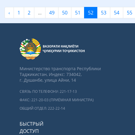
‹
1
2
...
49
50
51
52
53
54
55
Министерство транспорта Республики
Таджикистан, Индекс: 734042,
г. Душанбе, улица Айни, 14
СВЯЗЬ ПО ТЕЛЕФОНУ: 221-17-13
ФАКС: 221-20-03 (ПРИЁМНАЯ МИНИСТРА)
ОБЩИЙ ОТДЕЛ: 222-22-14
БЫСТРЫЙ
ДОСТУП