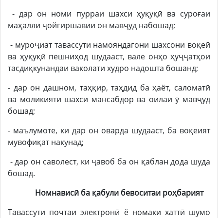
- дар он номи пурраи шахси ҳуқуқӣ ва суроғаи
маҳалли ҷойгиршавии он мавҷуд набошад;
- муроҷиат тавассути намояндагони шахсони воқеӣ
ва ҳуқуқӣ пешниҳод шудааст, вале онҳо ҳуҷҷатҳои
тасдиқкунандаи ваколати худро надошта бошанд;
- дар он дашном, таҳқир, таҳдид ба ҳаёт, саломатӣ
ва моликияти шахси мансабдор ва оилаи ӯ мавҷуд
бошад;
- маълумоте, ки дар он оварда шудааст, ба воқеият
мувофиқат накунад;
- дар он саволест, ки ҷавоб ба он қаблан дода шуда
бошад.
Номнависӣ ба қабули бевоситаи роҳбарият
Тавассути почтаи электронӣ ё номаки хаттӣ шумо