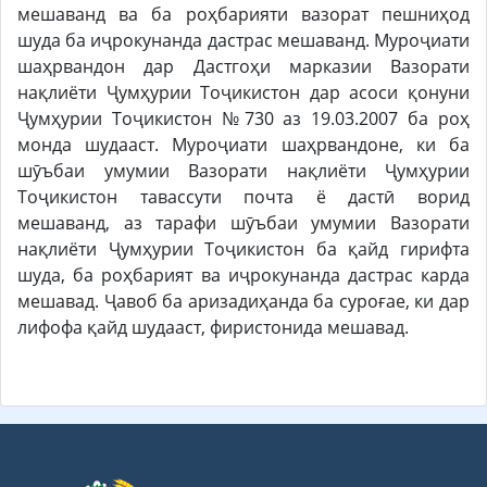
мешаванд ва ба роҳбарияти вазорат пешниҳод
шуда ба иҷрокунанда дастрас мешаванд. Муроҷиати
шаҳрвандон дар Дастгоҳи марказии Вазорати
нақлиёти Ҷумҳурии Тоҷикистон дар асоси қонуни
Ҷумҳурии Тоҷикистон №730 аз 19.03.2007 ба роҳ
монда шудааст. Муроҷиати шаҳрвандоне, ки ба
шӯъбаи умумии Вазорати нақлиёти Ҷумҳурии
Тоҷикистон тавассути почта ё дастӣ ворид
мешаванд, аз тарафи шӯъбаи умумии Вазорати
нақлиёти Ҷумҳурии Тоҷикистон ба қайд гирифта
шуда, ба роҳбарият ва иҷрокунанда дастрас карда
мешавад. Ҷавоб ба аризадиҳанда ба суроғае, ки дар
лифофа қайд шудааст, фиристонида мешавад.