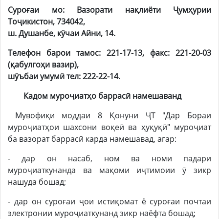
Суроғаи мо: Вазорати нақлиёти Ҷумҳурии
Тоҷикистон, 734042,
ш. Душанбе, кӯчаи Айни, 14.
Телефон барои тамос: 221-17-13, факс: 221-20-03
(қабулгоҳи вазир)
,
ш
ӯъбаи умумӣ тел: 222-22-14
.
Кадом муроҷиатҳо баррасӣ намешаванд
Мувофиқи моддаи 8 Қонуни ҶТ "Дар Бораи
муроҷиатҳои шахсони воқеӣ ва ҳуқуқӣ" муроҷиат
ба вазорат баррасӣ карда намешавад, агар:
- дар он насаб, ном ва номи падари
муроҷиаткунанда ва мақоми иҷтимоии ӯ зикр
нашуда бошад;
- дар он суроғаи ҷои истиқомат ё суроғаи почтаи
электронии муроҷиаткунанд зикр наёфта бошад;