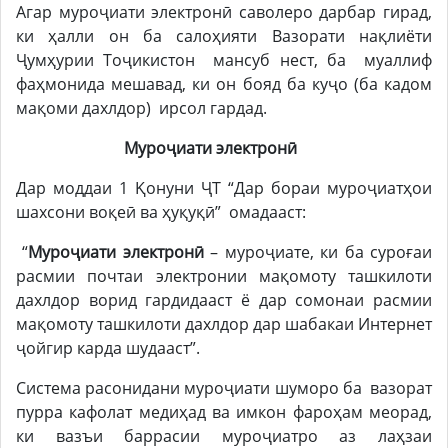
Агар муроҷиати электронӣ саволеро дарбар гирад,
ки ҳалли он ба салоҳияти Вазорати нақлиёти
Ҷумҳурии Тоҷикистон мансуб нест, ба муаллиф
фаҳмонида мешавад, ки он бояд ба куҷо (ба кадом
мақоми дахлдор) ирсол гардад.
Муроҷиати электронӣ
Дар моддаи 1 Қонуни ҶТ “Дар бораи муроҷиатҳои
шахсони воқеӣ ва ҳуқуқӣ” омадааст:
“
Муроҷиати электронӣ
– муроҷиате, ки ба суроғаи
расмии почтаи электронии мақомоту ташкилоти
дахлдор ворид гардидааст ё дар сомонаи расмии
мақомоту ташкилоти дахлдор дар шабакаи Интернет
ҷойгир карда шудааст”.
Система расонидани муроҷиати шуморо ба вазорат
пурра кафолат медиҳад ва имкон фароҳам меорад,
ки вазъи баррасии муроҷиатро аз лаҳзаи