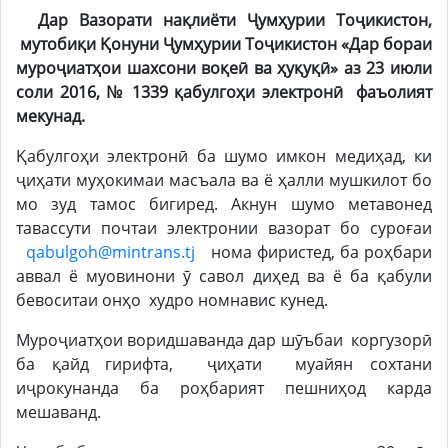
Дар Вазорати нақлиёти Ҷумҳурии Тоҷикистон,
мутобиқи Қонуни Ҷумҳурии Тоҷикистон «Дар бораи
муроҷиатҳои шахсони воқеӣ ва ҳуқуқӣ» аз 23 июли
соли 2016, № 1339 қабулгоҳи электронӣ фаъолият
мекунад.
Қабулгоҳи электронӣ ба шумо имкон медиҳад, ки
ҷиҳати муҳокимаи масъала ва ё ҳалли мушкилот бо
мо зуд тамос бигиред. Акнун шумо метавонед
тавассути почтаи электронии вазорат бо суроғаи
qabulgoh@mintrans.tj
нома фиристед, ба роҳбари
аввал ё муовинони ӯ савол диҳед ва ё ба қабули
бевоситаи онҳо худро номнавис кунед.
Муроҷиатҳои воридшаванда дар шӯъбаи коргузорӣ
ба қайд гирифта, ҷиҳати муайян сохтани
иҷрокунанда ба роҳбарият пешниҳод карда
мешаванд.