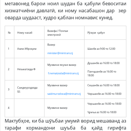
метавонед барои ноил шудан ба қабули бевоситаи
хизматчиёни давлатӣ, ки ному насабашон дар зер
оварда шудааст, худро қаблан номнавис кунед.
Вазифа / Почтаи
№
Ному насаб
Рӯзҳои қабул
электронӣ
Вазир
1
Азим Иброҳим
Шанбе аз 9:00 то 12:00
minister@mintrans.tj
Душанбе аз 16:00 то 18:00
Муовини якуми вазир
2
Неъматзода Ф
Панҷшанбе аз 16:00 то
f.nematzoda@mintrans.t
j
18:00
Муовини вазир
Сешанбе аз 16:00 то 18:00
Саидмуродзода
3
Ш.
saidmurodova@mintrans.tj
Чоршанбе аз 16:00 то 18:00
Чоршанбе аз 16:00 то 18:00
4
Муовини вазир
Ҷумъа аз 16:00 то 18:00
Мактубҳое, ки ба шӯъбаи умумӣ ворид мешаванд аз
тарафи кормандони шуъба ба қайд гирифта