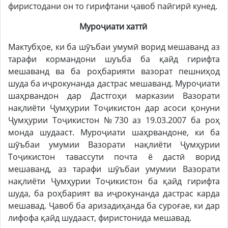
фиристодани он то гирифтани ҷавоб пайгирӣ кунед.
Муроҷиати хаттӣ
Мактубҳое, ки ба шӯъбаи умумӣ ворид мешаванд аз
тарафи кормандони шуъба ба қайд гирифта
мешаванд ва ба роҳбарияти вазорат пешниҳод
шуда ба иҷрокунанда дастрас мешаванд. Муроҷиати
шаҳрвандон дар Дастгоҳи марказии Вазорати
нақлиёти Ҷумҳурии Тоҷикистон дар асоси қонуни
Ҷумҳурии Тоҷикистон №730 аз 19.03.2007 ба роҳ
монда шудааст. Муроҷиати шаҳрвандоне, ки ба
шӯъбаи умумии Вазорати нақлиёти Ҷумҳурии
Тоҷикистон тавассути почта ё дастӣ ворид
мешаванд, аз тарафи шӯъбаи умумии Вазорати
нақлиёти Ҷумҳурии Тоҷикистон ба қайд гирифта
шуда, ба роҳбарият ва иҷрокунанда дастрас карда
мешавад. Ҷавоб ба аризадиҳанда ба суроғае, ки дар
лифофа қайд шудааст, фиристонида мешавад.