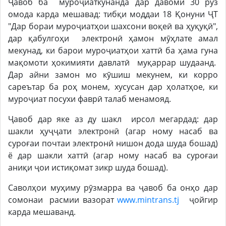
Ҷавоб ба муроҷиаткунанда дар давоми 30 рӯз
омода карда мешавад: тибқи моддаи 18 Қонуни ҶТ
"Дар бораи муроҷиатҳои шахсони воқеӣ ва ҳуқуқӣ",
дар қабулгоҳи электронӣ ҳамон мӯҳлате амал
мекунад, ки барои муроҷиатҳои хаттӣ ба ҳама гуна
мақомоти ҳокимияти давлатӣ муқаррар шудаанд.
Дар айни замон мо кӯшиш мекунем, ки корро
сареътар ба роҳ монем, хусусан дар ҳолатҳое, ки
муроҷиат посухи фаврӣ талаб менамояд.
Ҷавоб дар яке аз ду шакл ирсол мегардад: дар
шакли ҳуҷҷати электронӣ (агар ному насаб ва
суроғаи почтаи электронӣ нишон дода шуда бошад)
ё дар шакли хаттӣ (агар ному насаб ва суроғаи
аниқи ҷои истиқомат зикр шуда бошад).
Саволҳои муҳиму рӯзмарра ва ҷавоб ба онҳо дар
сомонаи расмии вазорат
www.mintrans.tj
ҷойгир
карда мешаванд.