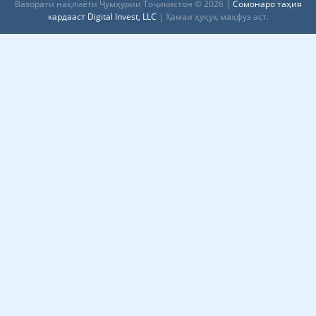
Вазорати нақлиёти Ҷумҳурии Тоҷикистон © 2026 |
Сомонаро таҳия
кардааст Digital Invest, LLC
| Ҳамаи ҳуқуқ маҳфуз аст.