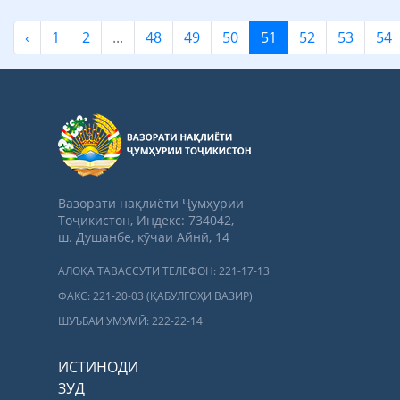
‹
1
2
...
48
49
50
51
52
53
54
Вазорати нақлиёти Ҷумҳурии
Тоҷикистон, Индекс: 734042,
ш. Душанбе, кӯчаи Айнӣ, 14
АЛОҚА ТАВАССУТИ ТЕЛЕФОН: 221-17-13
ФАКС: 221-20-03 (ҚАБУЛГОҲИ ВАЗИР)
ШУЪБАИ УМУМӢ: 222-22-14
ИСТИНОДИ
ЗУД