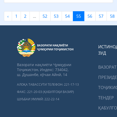
‹
1
2
...
52
53
54
55
56
57
58
ИСТИНО
ЗУД
Вазорати нақлиёти Ҷумҳурии
ВАЗОРАТ
Тоҷикистон, Индекс: 734042,
ш. Душанбе, кӯчаи Айнӣ, 14
ПРЕЗИД
АЛОҚА ТАВАССУТИ ТЕЛЕФОН: 221-17-13
ТОҶИКИ
ФАКС: 221-20-03 (ҚАБУЛГОҲИ ВАЗИР)
ТЕНДЕР
ШУЪБАИ УМУМӢ: 222-22-14
ҚАБУЛГО