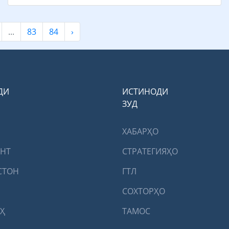
...
83
84
›
ДИ
ИСТИНОДИ
ЗУД
ХАБАРҲО
ЕНТ
СТРАТЕГИЯҲО
СТОН
ГТЛ
СОХТОРҲО
Ҳ
ТАМОС