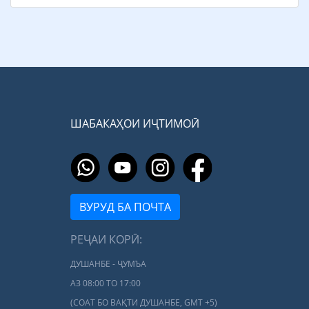
ШАБАКАҲОИ ИҶТИМОӢ
ВУРУД БА ПОЧТА
РЕҶАИ КОРӢ:
ДУШАНБЕ - ҶУМЪА
АЗ 08:00 ТО 17:00
(СОАТ БО ВАҚТИ ДУШАНБЕ, GMT +5)