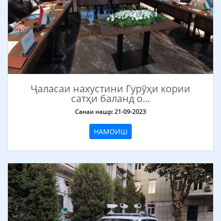
Ҷаласаи нахустини Гурӯҳи кории
сатҳи баланд о...
Санаи нашр: 21-09-2023
НАМОИШ