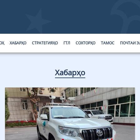
ОҲ
ХАБАРҲО
СТРАТЕГИЯҲО
ГТЛ
СОХТОРҲО
ТАМОС
ПОЧТАИ Э
Хабарҳо