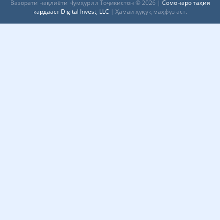
Вазорати нақлиёти Ҷумҳурии Тоҷикистон © 2026 |
Сомонаро таҳия
кардааст Digital Invest, LLC
| Ҳамаи ҳуқуқ маҳфуз аст.