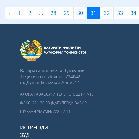
‹
1
2
...
28
29
30
31
32
33
34
Вазорати нақлиёти Ҷумҳурии
Тоҷикистон, Индекс: 734042,
ш. Душанбе, кӯчаи Айнӣ, 14
АЛОҚА ТАВАССУТИ ТЕЛЕФОН: 221-17-13
ФАКС: 221-20-03 (ҚАБУЛГОҲИ ВАЗИР)
ШУЪБАИ УМУМӢ: 222-22-14
ИСТИНОДИ
ЗУД