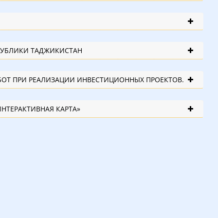
 МОСТОВ В РАЙОНЕ ВОСЕ ХАТЛОНСКОЙ ОБЛАСТИ РЕСПУБЛИКИ ТАДЖИКИСТАН
ОХРАНА ТРУДА И БЕЗОПАСНОСТЬ ЗДОРОВЬЯ В ХОДЕ СТРОИТЕЛЬНЫХ РАБОТ ПРИ РЕАЛИЗАЦИИ ИНВЕСТИЦИОННЫХ ПРОЕКТОВ.
ИНТЕРАКТИВНАЯ КАРТА»