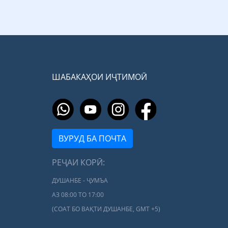
ШАБАКАҲОИ ИҶТИМОӢ
ВУРУД БА ПОЧТА
РЕҶАИ КОРӢ:
ДУШАНБЕ - ҶУМЪА
АЗ 08:00 ТО 17:00
(СОАТ БО ВАҚТИ ДУШАНБЕ, GMT +5)