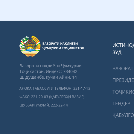
ИСТИНО
ЗУД
Вазорати нақлиёти Ҷумҳурии
ВАЗОРАТ
Тоҷикистон, Индекс: 734042,
ш. Душанбе, кӯчаи Айнӣ, 14
ПРЕЗИД
АЛОҚА ТАВАССУТИ ТЕЛЕФОН: 221-17-13
ТОҶИКИ
ФАКС: 221-20-03 (ҚАБУЛГОҲИ ВАЗИР)
ТЕНДЕР
ШУЪБАИ УМУМӢ: 222-22-14
ҚАБУЛГО