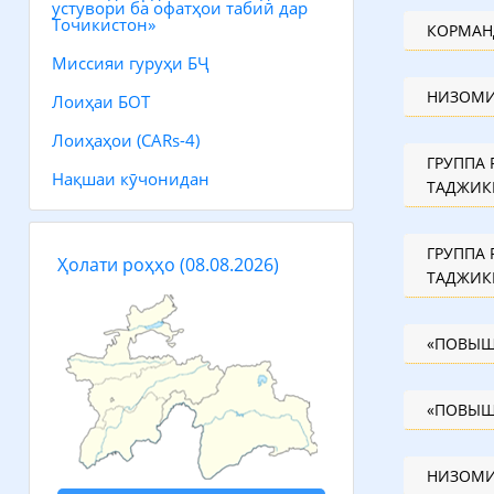
устувори ба офатҳои табиӣ дар
Точикистон»
Миссияи гуруҳи БҶ
НИЗОМИ
Лоиҳаи БОТ
Лоиҳаҳои (CARs-4)
ГРУППА РЕАЛИЗАЦИИ ПРОЕК
Нақшаи кӯчонидан
ГРУППА РЕАЛИЗАЦИИ ПРОЕК
Ҳолати роҳҳо
(08.08.2026)
ТАДЖИК
НИЗОМИ