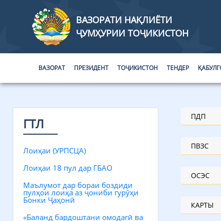
ВАЗОРАТИ НАҚЛИЁТИ
ҶУМҲУРИИ ТОҶИКИСТОН
ВАЗОРАТ
ПРЕЗИДЕНТ
ТОҶИКИСТОН
ТЕНДЕР
ҚАБУЛГ
ПДП
ГТЛ
ПВЗС
Лоиҳаи (УРПСЦА)
Лоиҳаи 18 пул дар ГБАО
ОСЭС
Маълумот дар бораи боздиди
пулҳои лоиҳа аз ҷониби гурӯҳи
Бонки Ҷаҳонӣ
КАРТЫ
«Баланд бардоштани омодагӣ ва