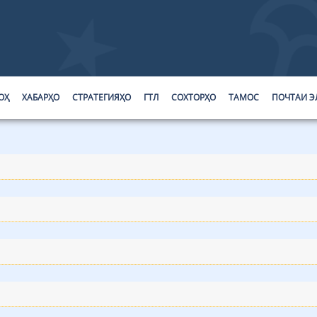
ОҲ
ХАБАРҲО
СТРАТЕГИЯҲО
ГТЛ
СОХТОРҲО
ТАМОС
ПОЧТАИ Э