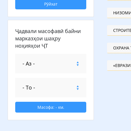
Рӯйхат
НИЗОМИ
Ҷадвали масофавӣ байни
марказҳои шаҳру
ноҳияҳои ҶТ
«ЕВРАЗИ
Масофа:
-
км.