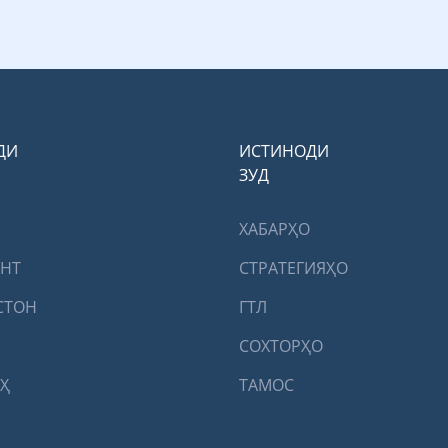
ДИ
ИСТИНОДИ
ЗУД
ХАБАРҲО
ЕНТ
СТРАТЕГИЯҲО
СТОН
ГТЛ
СОХТОРҲО
Ҳ
ТАМОС