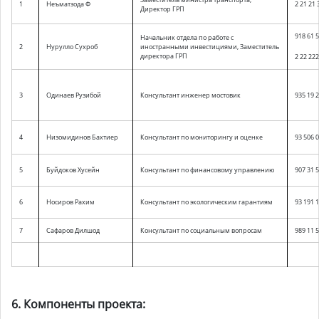
1
Неъматзода Ф
2 21 21 
Директор ГРП
918 61 5
Начальник отдела по работе с
2
Нурулло Сухроб
иностранными инвестициями, Заместитель
директора ГРП
2 22 22
3
Одинаев Рузибой
Консультант инженер мостовик
935 19 2
4
Низомидинов Бахтиер
Консультант по мониторингу и оценке
93 506 0
5
Буйдоков Хусейн
Консультант по финансовому управлению
907 31 5
6
Носиров Рахим
Консультант по экологическим гарантиям
93 191 
7
Сафаров Дилшод
Консультант по социальным вопросам
989 11 5
6. Компоненты проекта: