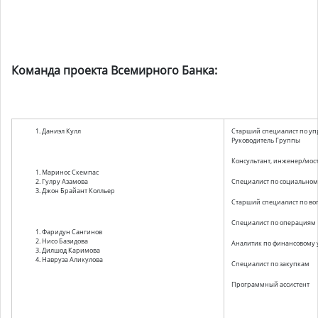
Команда проекта Всемирного Банка:
Даниэл Кулл
Старший специалист по уп
Руководитель Группы
Консультант, инженер/мос
Маринос Скемпас
Гулру Азамова
Специалист по социальном
Джон Брайант Колльер
Старший специалист по в
Специалист по операциям
Фаридун Сангинов
Нисо Базидова
Аналитик по финансовому
Дилшод Каримова
Навруза Аликулова
Специалист по закупкам
Программный ассистент