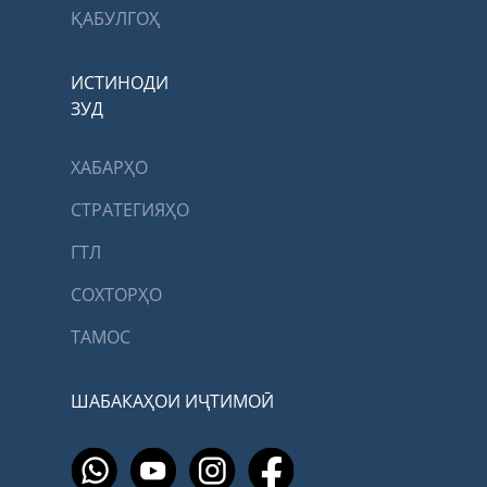
ҚАБУЛГОҲ
ИСТИНОДИ
ЗУД
ХАБАРҲО
СТРАТЕГИЯҲО
ГТЛ
СОХТОРҲО
ТАМОС
ШАБАКАҲОИ ИҶТИМОӢ