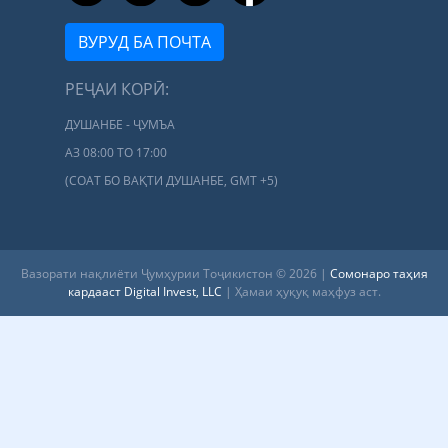
ВУРУД БА ПОЧТА
РЕҶАИ КОРӢ:
ДУШАНБЕ - ҶУМЪА
АЗ 08:00 ТО 17:00
(СОАТ БО ВАҚТИ ДУШАНБЕ, GMT +5)
Вазорати нақлиёти Ҷумҳурии Тоҷикистон © 2026 |
Сомонаро таҳия
кардааст Digital Invest, LLC
| Ҳамаи ҳуқуқ маҳфуз аст.