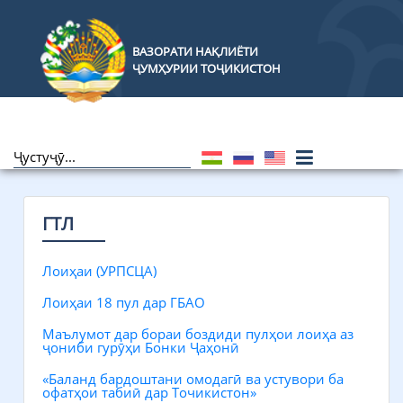
ВАЗОРАТИ НАҚЛИЁТИ
ҶУМҲУРИИ ТОҶИКИСТОН
ГТЛ
Лоиҳаи (УРПСЦА)
Лоиҳаи 18 пул дар ГБАО
Маълумот дар бораи боздиди пулҳои лоиҳа аз
ҷониби гурӯҳи Бонки Ҷаҳонӣ
«Баланд бардоштани омодагӣ ва устувори ба
офатҳои табиӣ дар Точикистон»