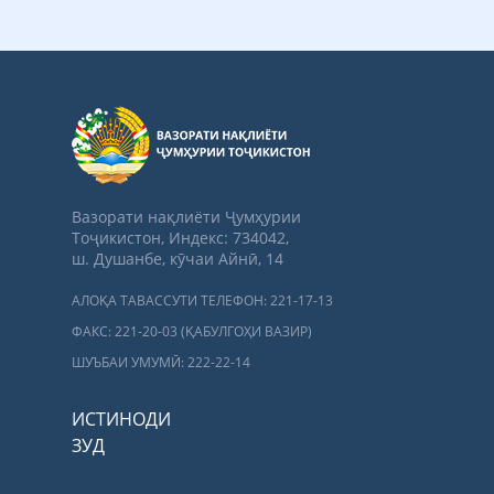
Вазорати нақлиёти Ҷумҳурии
Тоҷикистон, Индекс: 734042,
ш. Душанбе, кӯчаи Айнӣ, 14
АЛОҚА ТАВАССУТИ ТЕЛЕФОН: 221-17-13
ФАКС: 221-20-03 (ҚАБУЛГОҲИ ВАЗИР)
ШУЪБАИ УМУМӢ: 222-22-14
ИСТИНОДИ
ЗУД