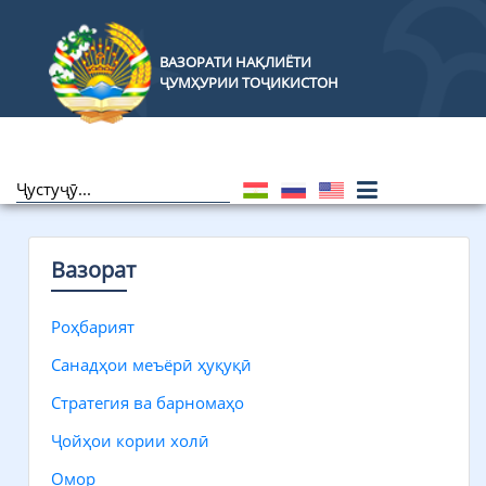
ВАЗОРАТИ НАҚЛИЁТИ
ҶУМҲУРИИ ТОҶИКИСТОН
Вазорат
Роҳбарият
Санадҳои меъёрӣ ҳуқуқӣ
Стратегия ва барномаҳо
Ҷойҳои кории холӣ
Омор