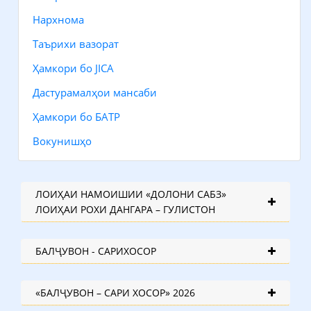
Нархнома
Таърихи вазорат
Ҳамкори бо JICA
Дастурамалҳои мансаби
Ҳамкори бо БАТР
Вокунишҳо
ЛОИҲАИ НАМОИШИИ «ДОЛОНИ САБЗ»
ЛОИҲАИ РОХИ ДАНГАРА – ГУЛИСТОН
БАЛҶУВОН - САРИХОСОР
«БАЛҶУВОН – САРИ ХОСОР» 2026