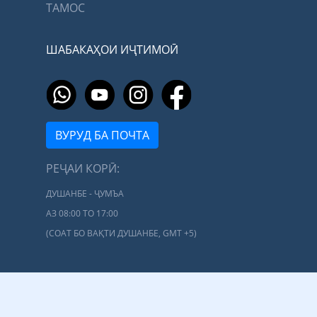
ТАМОС
ШАБАКАҲОИ ИҶТИМОӢ
ВУРУД БА ПОЧТА
РЕҶАИ КОРӢ:
ДУШАНБЕ - ҶУМЪА
АЗ 08:00 ТО 17:00
(СОАТ БО ВАҚТИ ДУШАНБЕ, GMT +5)
Вазорати нақлиёти Ҷумҳурии Тоҷикистон © 2026 |
Сомонаро таҳия
кардааст Digital Invest, LLC
| Ҳамаи ҳуқуқ маҳфуз аст.