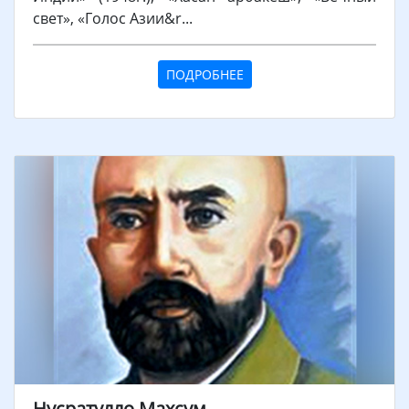
свет», «Голос Азии&r...
ПОДРОБНЕЕ
Нусратулло Махсум