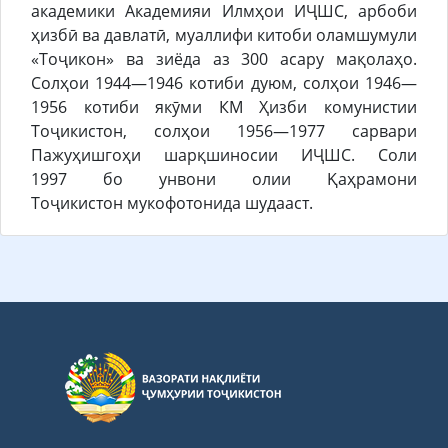
академики Академияи Илмҳои ИҶШС, арбоби
ҳизбӣ ва давлатӣ, муаллифи китоби оламшумули
«Тоҷикон» ва зиёда аз 300 асару мақолаҳо.
Солҳои 1944—1946 котиби дуюм, cолҳои 1946—
1956 котиби якӯми КМ Ҳизби комунистии
Тоҷикистон, cолҳои 1956—1977 сарвари
Пажуҳишгоҳи шарқшиносии ИҶШС. Соли
1997 бо унвони олии Қаҳрамони
Тоҷикистон мукофотонида шудааст.