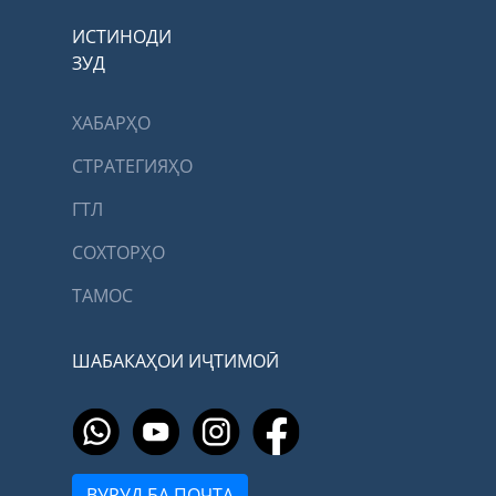
ИСТИНОДИ
ЗУД
ХАБАРҲО
СТРАТЕГИЯҲО
ГТЛ
СОХТОРҲО
ТАМОС
ШАБАКАҲОИ ИҶТИМОӢ
ВУРУД БА ПОЧТА