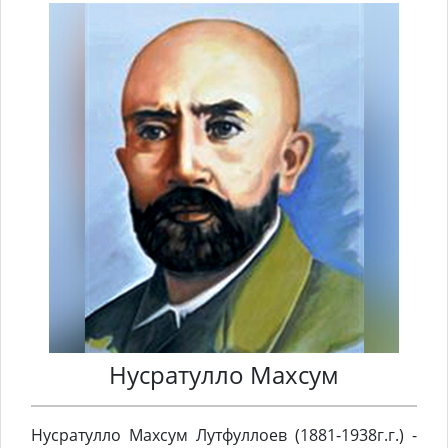
Нусратулло Махсум
Нусратулло Махсум Лутфуллоев (1881-1938г.г.) -