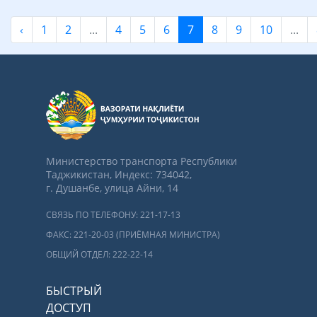
‹
1
2
...
4
5
6
7
8
9
10
...
Министерство транспорта Республики
Таджикистан, Индекс: 734042,
г. Душанбе, улица Айни, 14
СВЯЗЬ ПО ТЕЛЕФОНУ: 221-17-13
ФАКС: 221-20-03 (ПРИЁМНАЯ МИНИСТРА)
ОБЩИЙ ОТДЕЛ: 222-22-14
БЫСТРЫЙ
ДОСТУП