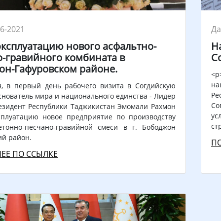
06-2021
Да
эксплуатацию нового асфальтно-
Н
о-гравийного комбината в
С
он-Гафуровском районе.
<p
на
я, в первый день рабочего визита в Согдийскую
Ре
снователь мира и национального единства - Лидер
Со
езидент Республики Таджикистан Эмомали Рахмон
ус
сплуатацию новое предприятие по производству
ст
етонно-песчано-гравийной смеси в г. Бободжон
ий район.
П
ЕЕ ПО ССЫЛКЕ