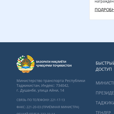
награжден
ПОДРОБН
БЫСТРЫ
ДОСТУП
Министерство транспорта Республики
МИНИСТ
Таджикистан, Индекс: 734042,
г. Душанбе, улица Айни, 14
ПРЕЗИД
СВЯЗЬ ПО ТЕЛЕФОНУ: 221-17-13
ТАДЖИК
ФАКС: 221-20-03 (ПРИЁМНАЯ МИНИСТРА)
ТЕНДЕР