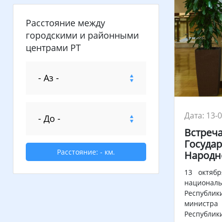
Расстояние между
городскими и районными
центрами РТ
Дата: 13-
Встреч
Государ
Расстояние:
-
км.
Народн
13 октяб
национал
Республик
министра
Республ