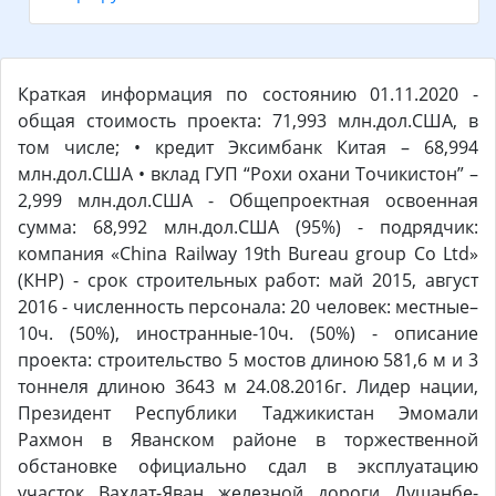
Краткая информация по состоянию 01.11.2020 -
общая стоимость проекта: 71,993 млн.дол.США, в
том числе; • кредит Эксимбанк Китая – 68,994
млн.дол.США • вклад ГУП “Рохи охани Точикистон” –
2,999 млн.дол.США - Общепроектная освоенная
сумма: 68,992 млн.дол.США (95%) - подрядчик:
компания «China Railway 19th Bureau group Co Ltd»
(КНР) - срок строительных работ: май 2015, август
2016 - численность персонала: 20 человек: местные–
10ч. (50%), иностранные-10ч. (50%) - описание
проекта: строительство 5 мостов длиною 581,6 м и 3
тоннеля длиною 3643 м 24.08.2016г. Лидер нации,
Президент Республики Таджикистан Эмомали
Рахмон в Яванском районе в торжественной
обстановке официально сдал в эксплуатацию
участок Вахдат-Яван железной дороги Душанбе-