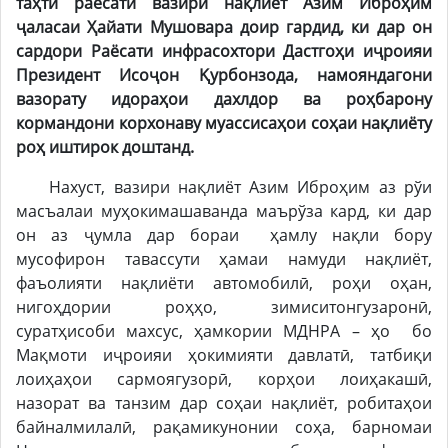
таҳти раёсати вазири нақлиёт Азим Иброҳим
ҷаласаи Ҳайати Мушовара доир гардид, ки дар он
сардори Раёсати инфрасохтори Дастгоҳи иҷроияи
Президент Исоҷон Қурбонзода, намояндагони
вазорату идораҳои дахлдор ва роҳбарону
кормандони корхонаву муассисаҳои соҳаи нақлиёту
роҳ иштирок доштанд.
Нахуст, вазири нақлиёт Азим Иброҳим аз рўи
масъалаи муҳокимашаванда маърўза кард, ки дар
он аз ҷумла дар бораи ҳамлу нақли бору
мусофирон тавассути ҳамаи намуди нақлиёт,
фаъолияти нақлиёти автомобилӣ, роҳи оҳан,
нигоҳдории роҳҳо, зимиситонгузаронӣ,
суратҳисоби махсус, ҳамкории МДНРА – ҳо бо
Мақмоти иҷроияи ҳокимияти давлатӣ, татбиқи
лоиҳаҳои сармоягузорӣ, корҳои лоиҳакашӣ,
назорат ва танзим дар соҳаи нақлиёт, робитаҳои
байналмилалӣ, рақамикунонии соҳа, барномаи