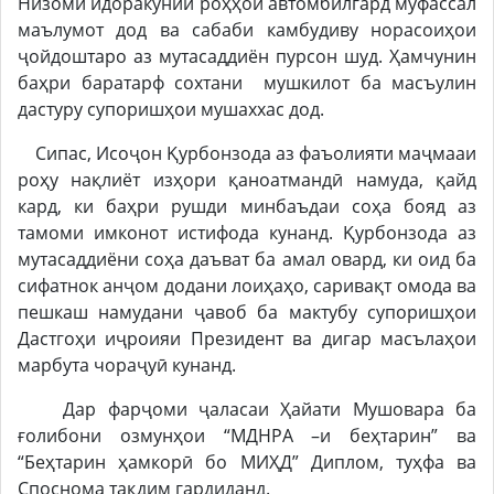
Низоми идоракунии роҳҳои автомбилгард муфассал
маълумот дод ва сабаби камбудиву норасоиҳои
ҷойдоштаро аз мутасаддиён пурсон шуд. Ҳамчунин
баҳри баратарф сохтани мушкилот ба масъулин
дастуру супоришҳои мушаххас дод.
Сипас, Исоҷон Қурбонзода аз фаъолияти маҷмааи
роҳу нақлиёт изҳори қаноатмандӣ намуда, қайд
кард, ки баҳри рушди минбаъдаи соҳа бояд аз
тамоми имконот истифода кунанд. Қурбонзода аз
мутасаддиёни соҳа даъват ба амал овард, ки оид ба
сифатнок анҷом додани лоиҳаҳо, саривақт омода ва
пешкаш намудани ҷавоб ба мактубу супоришҳои
Дастгоҳи иҷроияи Президент ва дигар масълаҳои
марбута чораҷуӣ кунанд.
Дар фарҷоми ҷаласаи Ҳайати Мушовара ба
ғолибони озмунҳои “МДНРА –и беҳтарин” ва
“Беҳтарин ҳамкорӣ бо МИҲД” Диплом, туҳфа ва
Споснома тақдим гардиданд.