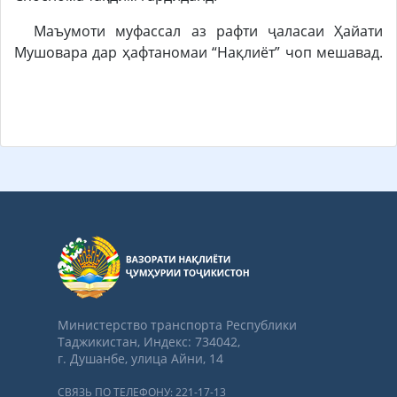
Маъумоти муфассал аз рафти ҷаласаи Ҳайати
Мушовара дар ҳафтаномаи “Нақлиёт” чоп мешавад.
Министерство транспорта Республики
Таджикистан, Индекс: 734042,
г. Душанбе, улица Айни, 14
СВЯЗЬ ПО ТЕЛЕФОНУ: 221-17-13