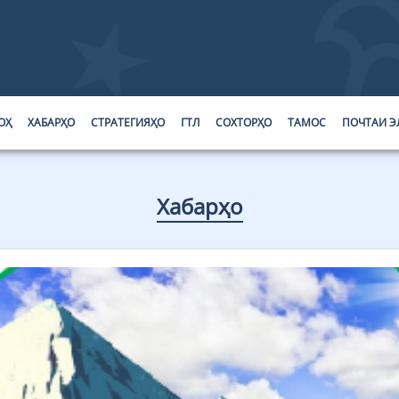
ОҲ
ХАБАРҲО
СТРАТЕГИЯҲО
ГТЛ
СОХТОРҲО
ТАМОС
ПОЧТАИ Э
Хабарҳо