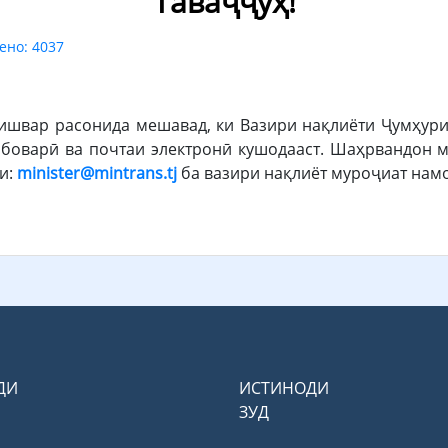
Таваҷҷуҳ!
ено: 4037
вар расонида мешавад, ки Вазири нақлиёти Ҷумҳурии
боварӣ ва почтаи электронӣ кушодааст. Шаҳрвандон м
и:
minister
@
mintrans
.
tj
ба вазири нақлиёт муроҷиат нам
ДИ
ИСТИНОДИ
ЗУД