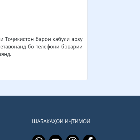
 Тоҷикистон барои қабули арзу
етавонанд бо телефони боварии
оянд.
ШАБАКАҲОИ ИҶТИМОӢ