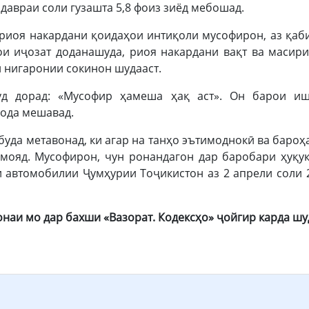
 давраи соли гузашта 5,8 фоиз зиёд мебошад.
т риоя накардани қоидаҳои интиқоли мусофирон, аз қаб
и иҷозат доданашуда, риоя накардани вақт ва масири
 нигаронии сокинон шудааст.
д дорад: «Мусофир ҳамеша ҳақ аст». Он барои и
ода мешавад.
уда метавонад, ки агар на танҳо эътимоднокӣ ва бароҳ
амояд. Мусофирон, чун ронандагон дар баробари ҳуқу
и автомобилии Ҷумҳурии Тоҷикистон аз 2 апрели соли
онаи мо дар бахши «Вазорат. Кодексҳо» ҷойгир карда шу