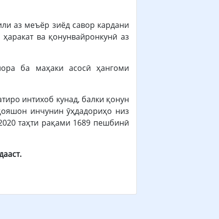
или аз меъёр зиёд савор кардани
 ҳаракат ва қонунвайронкунӣ аз
шора ба маҳаки асосӣ ҳангоми
атиро интихоб кунад, балки қонун
қояшон инчунин ӯҳдадориҳо низ
 2020 таҳти рақами 1689 пешбинӣ
дааст.