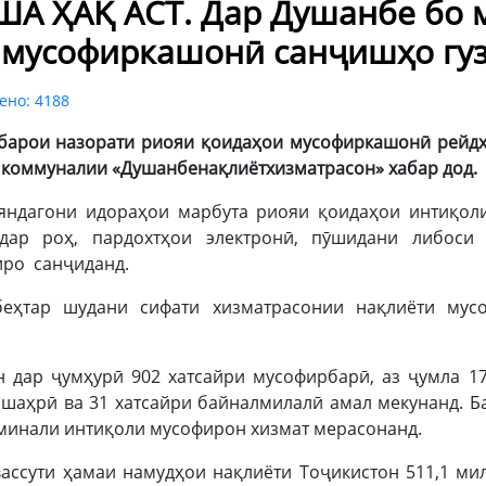
 ҲАҚ АСТ. Дар Душанбе бо м
 мусофиркашонӣ санҷишҳо гу
ено: 4188
т барои назорати риояи қоидаҳои мусофиркашонӣ рейд
 коммуналии «Душанбенақлиётхизматрасон» хабар дод.
ояндагони идораҳои марбута риояи қоидаҳои интиқоли
 дар роҳ, пардохтҳои электронӣ, пӯшидани либоси
иро санҷиданд.
еҳтар шудани сифати хизматрасонии нақлиёти мус
 дар ҷумҳурӣ 902 хатсайри мусофирбарӣ, аз ҷумла 17
шаҳрӣ ва 31 хатсайри байналмилалӣ амал мекунанд. Б
рминали интиқоли мусофирон хизмат мерасонанд.
вассути ҳамаи намудҳои нақлиёти Тоҷикистон 511,1 м