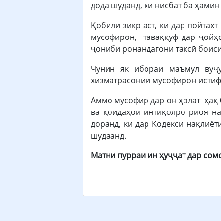
дода шуданд, ки нисбат ба ҳамин
Қобили зикр аст, ки дар пойтах
мусофирон, таваққуф дар ҷойҳо
ҷониби ронандагони таксӣ боиси
Чунин як ибораи маъмул вуҷу
хизматрасонии мусофирон истиф
Аммо мусофир дар он ҳолат ҳақ б
ва қоидаҳои интиқолро риоя н
доранд, ки дар Кодекси нақлиёт
шудаанд.
Матни пурраи ин ҳуҷҷат дар сом