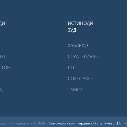
ДИ
ИСТИНОДИ
ЗУД
ХАБАРҲО
ЕНТ
СТРАТЕГИЯҲО
СТОН
ГТЛ
СОХТОРҲО
Ҳ
ТАМОС
мҳурии Тоҷикистон © 2026 |
Сомонаро таҳия кардааст Digital Invest, LLC
| 