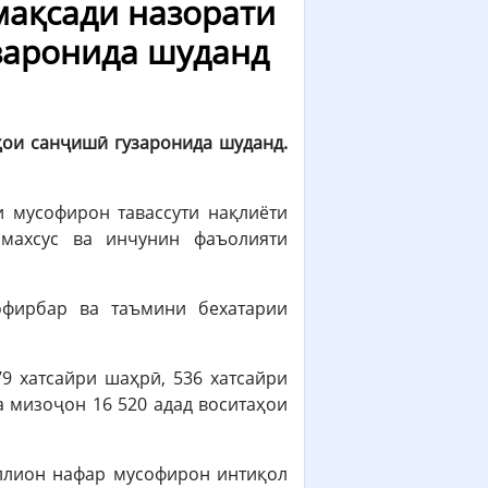
ақсади назорати
заронида шуданд
ҳ
ои санҷишӣ гузаронида шуданд.
 мусофирон тавассути нақлиёти
 махсус ва инчунин фаъолияти
офирбар ва таъмини бехатарии
9 хатсайри шаҳрӣ, 536 хатсайри
а мизоҷон 16 520 адад воситаҳои
иллион нафар мусофирон интиқол