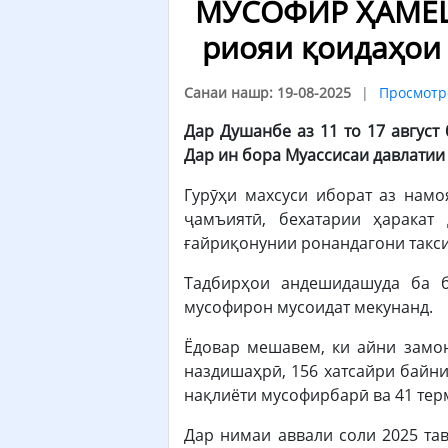
МУСОФИР ҲАМЕША
риояи қоидаҳои
Санаи нашр: 19-08-2025
Просмотр
Дар Душанбе аз 11 то 17 авгус
Дар ин бора Муассисаи давлатии
Гурӯҳи махсуси иборат аз нам
ҷамъиятӣ, бехатарии ҳаракат
ғайриқонунии ронандагони такс
Тадбирҳои андешидашуда ба б
мусофирон мусоидат мекунанд.
Ёдовар мешавем, ки айни замон
наздишаҳрӣ, 156 хатсайри байни
нақлиёти мусофирбарӣ ва 41 те
Дар нимаи аввали соли 2025 та