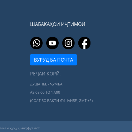
ШАБАКАҲОИ ИҶТИМОӢ
ВУРУД БА ПОЧТА
РЕҶАИ КОРӢ:
ДУШАНБЕ - ҶУМЪА
АЗ 08:00 ТО 17:00
(СОАТ БО ВАҚТИ ДУШАНБЕ, GMT +5)
Ҳамаи ҳуқуқ маҳфуз аст.