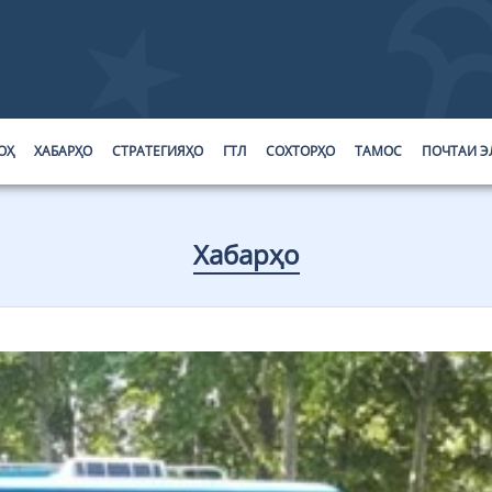
ОҲ
ХАБАРҲО
СТРАТЕГИЯҲО
ГТЛ
СОХТОРҲО
ТАМОС
ПОЧТАИ Э
Хабарҳо