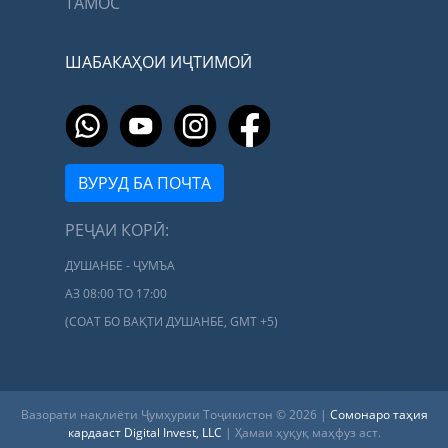
ТАМОС
ШАБАКАҲОИ ИҶТИМОӢ
ВУРУД БА ПОЧТА
РЕҶАИ КОРӢ:
ДУШАНБЕ - ҶУМЪА
АЗ 08:00 ТО 17:00
(СОАТ БО ВАҚТИ ДУШАНБЕ, GMT +5)
Вазорати нақлиёти Ҷумҳурии Тоҷикистон © 2026 |
Сомонаро таҳия
кардааст Digital Invest, LLC
| Ҳамаи ҳуқуқ маҳфуз аст.