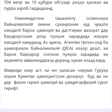
704 метр ва 10 қубури обгузар роҳҳо қисман ва
пурра хароб гардидаанд.
Намояндагони ташкилоту созмонҳои
байналмилалӣ зимни суханронии худ ҷиҳати
омодагӣ барои ҳамкорӣ ва дастгирии вазорат дар
бақарорсозии роҳу пулҳои зарардида изҳори
омодагӣ намуданд. Аз ҷумла, Агентии Ҷопон оид ба
ҳамкориҳои байналмилалӣ ((JICA) изҳор дошт, ки
барои барқарор сохтани пулҳои зарадида, ки
аҳамияти аввалиндараҷа доранд, кумак хоҳад кард.
Мавриди зикр аст, ки ин ҷаласаи чоруми Гуруҳи
кории Кумитаи ҳамоҳангсози донорҳо буд ва он
дар фазои гарми ҳамкорӣ ва ҳамдигарфаҳмӣ сурат
гирифт.