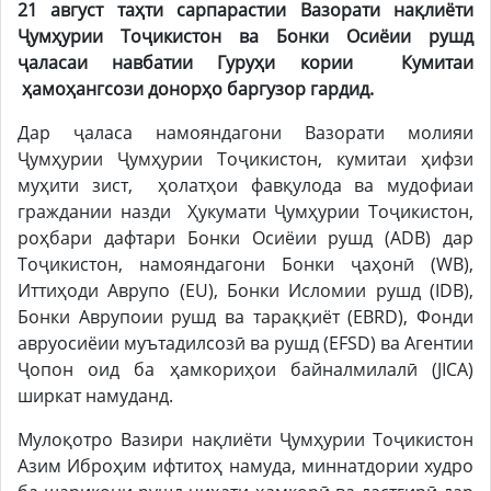
21 август таҳти сарпарастии Вазорати нақлиёти
Ҷумҳурии Тоҷикистон ва Бонки Осиёии рушд
ҷаласаи навбатии Гуруҳи кории Кумитаи
ҳамоҳангсози донорҳo баргузор гардид.
Дар ҷаласа намояндагони Вазорати молияи
Ҷумҳурии Ҷумҳурии Тоҷикистон, кумитаи ҳифзи
муҳити зист, ҳолатҳои фавқулода ва мудофиаи
граждании назди Ҳукумати Ҷумҳурии Тоҷикистон,
роҳбари дафтари Бонки Осиёии рушд (ADB) дар
Тоҷикистон, намояндагони Бонки ҷаҳонӣ (WB),
Иттиҳоди Аврупо (EU), Бонки Исломии рушд (IDB),
Бонки Аврупоии рушд ва тараққиёт (EBRD), Фонди
авруосиёии муътадилсозӣ ва рушд (EFSD) ва Агентии
Ҷопон оид ба ҳамкориҳои байналмилалӣ (JICA)
ширкат намуданд.
Мулоқотро Вазири нақлиёти Ҷумҳурии Тоҷикистон
Азим Иброҳим ифтитоҳ намуда, миннатдории худро