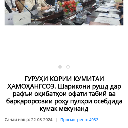
ГУРУҲИ КОРИИ КУМИТАИ
ҲАМОҲАНГСОЗ. Шарикони рушд дар
рафъи оқибатҳои офати табиӣ ва
барқарорсозии роҳу пулҳои осебдида
кумак мекунанд
Санаи нашр: 22-08-2024
Просмотрено: 4032