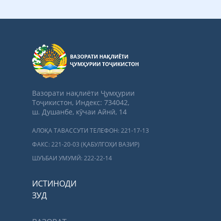
Вазорати нақлиёти Ҷумҳурии
Тоҷикистон, Индекс: 734042,
ш. Душанбе, кӯчаи Айнӣ, 14
АЛОҚА ТАВАССУТИ ТЕЛЕФОН: 221-17-13
ФАКС: 221-20-03 (ҚАБУЛГОҲИ ВАЗИР)
ШУЪБАИ УМУМӢ: 222-22-14
ИСТИНОДИ
ЗУД