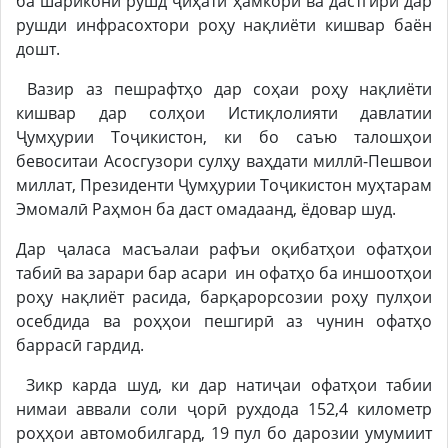
ба шарикони рушд ҷиҳати ҳамкорӣ ва дастгирӣ дар
рушди инфрасохтори роҳу нақлиёти кишвар баён
дошт.
Вазир аз пешрафтҳо дар соҳаи роҳу нақлиёти
кишвар дар солҳои Истиқлолияти давлатии
Ҷумҳурии Тоҷикистон, ки бо саъю талошҳои
бевоситаи Асосгузори сулҳу ваҳдати миллӣ-Пешвои
миллат, Президенти Ҷумҳурии Тоҷикистон муҳтарам
Эмомалӣ Раҳмон ба даст омадаанд, ёдовар шуд.
Дар ҷаласа масъалаи рафъи оқибатҳои офатҳои
табиӣ ва зарари бар асари ин офатҳо ба иншоотҳои
роҳу нақлиёт расида, барқарорсозии роҳу пулҳои
осебдида ва роҳҳои пешгирӣ аз чунин офатҳо
баррасӣ гардид.
Зикр карда шуд, ки дар натиҷаи офатҳои табии
нимаи аввали соли ҷорӣ рухдода 152,4 километр
роҳҳои автомобилгард, 19 пул бо дарозии умумиит