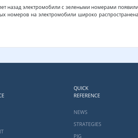
 лет назад электромобили с зелеными номерами появили
ых номеров на электромобили широко распространена 
QUICK
CE
REFERENCE
NEWS
STRATEGIES
NT
PIG