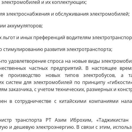
а электромобилей и их коплектующих;
для электроснабжения и обслуживания электромобилей;
ции аккумуляторов;
 льгот и иных преференций водителям электротранспор
о стимулированию развития электротранспорта;
удовлетворение спроса на новые виды электромобилей
чественных частных предприятий. В настоящее вре
ое производство новых типов электробусов, а т
 систем для электромобилей по принципу «гибкости»
ям заказчика, с учетом технических, размерных и конст
рен в сотрудничестве с китайскими компаниями нала
стр транспорта РТ Азим Иброхим, «Таджикистан 
ую и дешевую электроэнергию. В связи с этим, исполь