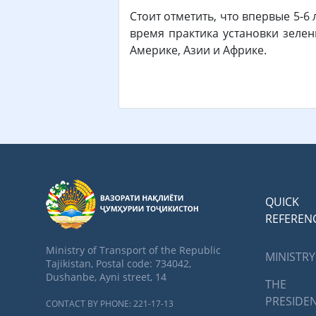
Стоит отметить, что впервые 5-6
время практика установки зелен
Америке, Азии и Африке.
QUICK
REFEREN
Ministry of Transport of the Republic
MINISTRY
Tajikistan, Postal code: 734042,
Dushanbe, Ayni street, 14
THE
PRESIDE
CONTACT BY PHONE: 221-17-13