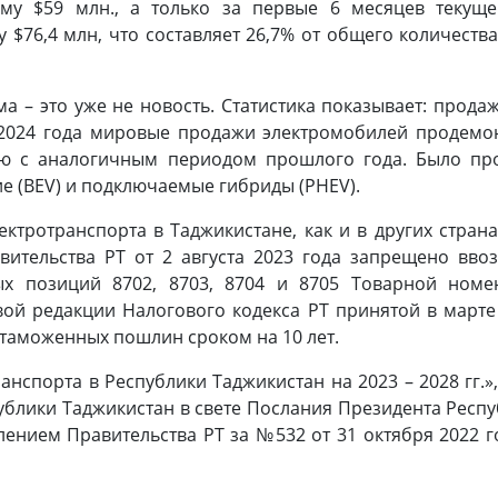
у $59 млн., а только за первые 6 месяцев текуще
$76,4 млн, что составляет 26,7% от общего количеств
 – это уже не новость. Статистика показывает: прод
е 2024 года мировые продажи электромобилей продемо
ю с аналогичным периодом прошлого года. Было про
е (BEV) и подключаемые гибриды (PHEV).
ктротранспорта в Таджикистане, как и в других стран
вительства РТ от 2 августа 2023 года запрещено ввоз
ых позиций 8702, 8703, 8704 и 8705 Товарной ном
овой редакции Налогового кодекса РТ принятой в марте
 таможенных пошлин сроком на 10 лет.
нспорта в Республики Таджикистан на 2023 – 2028 гг.»
блики Таджикистан в свете Послания Президента Респу
лением Правительства РТ за №532 от 31 октября 2022 