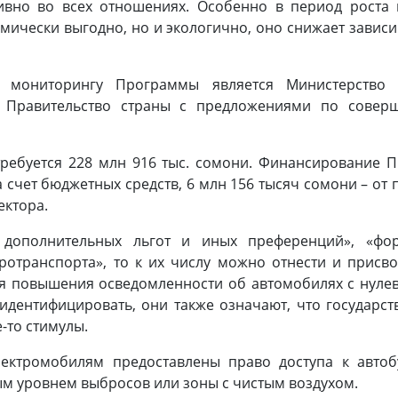
ивно во всех отношениях. Особенно в период роста 
мически выгодно, но и экологично, оно снижает завис
мониторингу Программы является Министерство т
в Правительство страны с предложениями по совер
ребуется 228 млн 916 тыс. сомони. Финансирование П
 счет бюджетных средств, 6 млн 156 тысяч сомони – от
ектора.
я дополнительных льгот и иных преференций», «ф
ротранспорта», то к их числу можно отнести и присв
ля повышения осведомленности об автомобилях с нул
 идентифицировать, они также означают, что государ
-то стимулы.
электромобилям предоставлены право доступа к авто
вым уровнем выбросов или зоны с чистым воздухом.