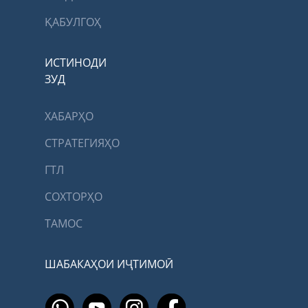
ҚАБУЛГОҲ
ИСТИНОДИ
ЗУД
ХАБАРҲО
СТРАТЕГИЯҲО
ГТЛ
СОХТОРҲО
ТАМОС
ШАБАКАҲОИ ИҶТИМОӢ