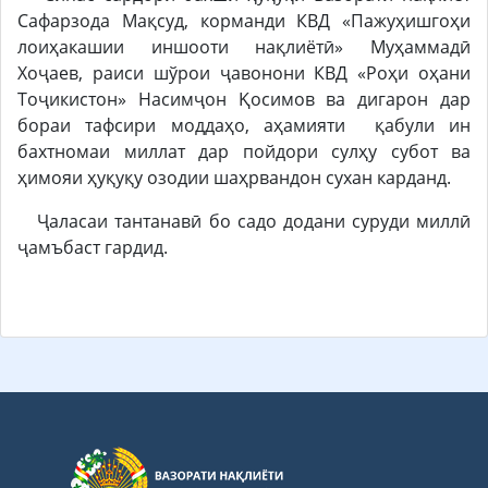
Сафарзода Мақсуд, корманди КВД «Пажуҳишгоҳи
лоиҳакашии иншооти нақлиётӣ» Муҳаммадӣ
Хоҷаев, раиси шўрои ҷавонони КВД «Роҳи оҳани
Тоҷикистон» Насимҷон Қосимов ва дигарон дар
бораи тафсири моддаҳо, аҳамияти қабули ин
бахтномаи миллат дар пойдори сулҳу субот ва
ҳимояи ҳуқуқу озодии шаҳрвандон сухан карданд.
Ҷаласаи тантанавӣ бо садо додани суруди миллӣ
ҷамъбаст гардид.