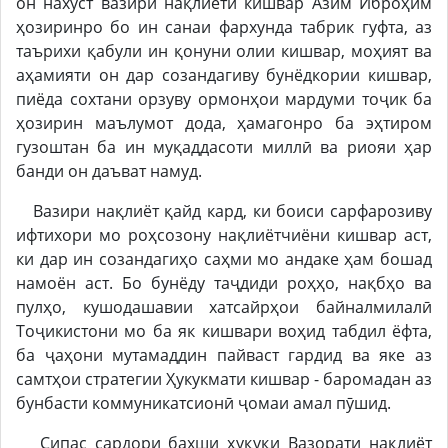
он нахуст вазири нақлиёти кишвар Азим Иброҳим
ҳозиринро бо ин санаи фархунда табрик гуфта, аз
таърихи қабули ин қонуни олии кишвар, моҳият ва
аҳамияти он дар созандагиву бунёдкории кишвар,
пиёда сохтани орзуву ормонҳои мардуми тоҷик ба
ҳозирин маълумот дода, ҳамагонро ба эҳтиром
гузоштан ба ин муқаддасоти миллӣ ва риояи ҳар
банди он даъват намуд.
Вазири нақлиёт қайд кард, ки боиси сарфарозиву
ифтихори мо роҳсозону нақлиётчиёни кишвар аст,
ки дар ин созандагиҳо саҳми мо андаке ҳам бошад
намоён аст. Бо бунёду таҷдиди роҳҳо, нақбҳо ва
пулҳо, кушодашавии хатсайрҳои байналмилалӣ
Тоҷикистони мо ба як кишвари воҳид табдил ёфта,
ба ҷаҳони мутамаддин пайваст гардид ва яке аз
самтҳои стратегии Ҳукукмати кишвар - баромадан аз
бунбасти коммуникатсионӣ ҷомаи амал пӯшид.
Сипас сардори бахши ҳуқуқи Вазорати нақлиёт