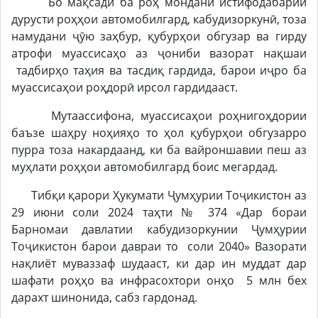
Бо мақсади ба роҳ мондани истифодабарии
дурусти роҳҳои автомобилгард, кабудизоркунӣ, тоза
намудани ҷӯю заҳбур, қубурҳои обгузар ва гирду
атрофи муассисаҳо аз ҷониби вазорат нақшаи
тадбирҳо таҳия ва тасдиқ гардида, барои иҷро ба
муассисаҳои роҳдорӣ ирсол гардидааст.
Мутаассифона, муассисаҳои роҳнигоҳдории
баъзе шаҳру ноҳияҳо то ҳол қубурҳои обгузарро
пурра тоза накардаанд, ки ба вайроншавии пеш аз
муҳлати роҳҳои автомобилгард боис мегардад.
Тибқи қарори Ҳукумати Ҷумҳурии Тоҷикистон аз
29 июни соли 2024 таҳти № 374 «Дар бораи
Барномаи давлатии кабудизоркунии Ҷумҳурии
Тоҷикистон барои давраи то соли 2040» Вазорати
нақлиёт муваззаф шудааст, ки дар ин муддат дар
шафати роҳҳо ва инфрасохтори онҳо 5 млн бех
дарахт шинонида, сабз гардонад.