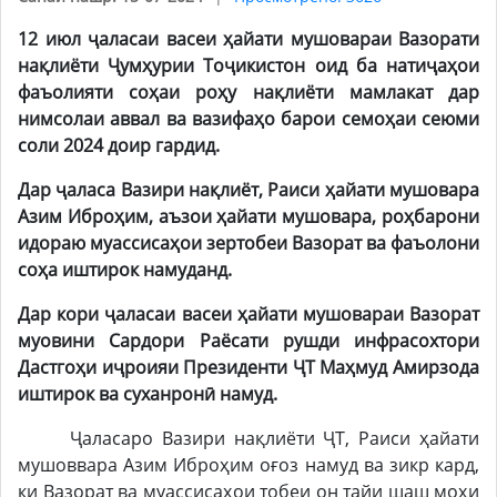
12 июл ҷаласаи васеи ҳайати мушовараи Вазорати
нақлиёти Ҷумҳурии Тоҷикистон оид ба натиҷаҳои
фаъолияти соҳаи роҳу нақлиёти мамлакат дар
нимсолаи аввал ва вазифаҳо барои семоҳаи сеюми
соли 2024 доир гардид.
Дар ҷаласа Вазири нақлиёт, Раиси ҳайати мушовара
Азим Иброҳим, аъзои ҳайати мушовара, роҳбарони
идораю муассисаҳои зертобеи Вазорат ва фаъолони
соҳа иштирок намуданд.
Дар кори ҷаласаи васеи ҳайати мушовараи Вазорат
муовини Сардори Раёсати рушди инфрасохтори
Дастгоҳи иҷроияи Президенти ҶТ Маҳмуд Амирзода
иштирок ва суханронӣ намуд.
Ҷаласаро Вазири нақлиёти ҶТ, Раиси ҳайати
мушоввара Азим Иброҳим оғоз намуд ва зикр кард,
ки Вазорат ва муассисаҳои тобеи он тайи шаш моҳи