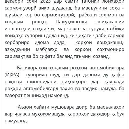
декабри соли 2023 дар самти татбиқи лоиҳаҳои
сармоягузорӣ зикр шудаанд, ба масъулини соҳа –
шуъбаи кор бо сармоягузорӣ, раёсати сохтмон ва
хоҷагии роҳҳо, Пажуҳишгоҳи лоиҳакашии
иншоотҳои нақлиётӣ, марказҳо ва гуруҳи татбиқи
лоиҳаҳо супориш дода шуд, ки ҷиҳати ҷалби сармоя
корбариро идома дода, корҳои лоиҳакашӣ,
азхудкунии маблағҳо ва корҳои сохтмониро
саривақт ва бо сифати баланд таъмин созанд.
Ба идораҳои хоҷагии роҳҳои автомобилгард
(ИХРА) супорида шуд, ки дар давоми ду ҳафта
нақшаи шинонидани ниҳолҳоро дар қад-қади
роҳҳои автомобилгард таҳия ва тасдиқ намуда, ба
вазорат пешниҳод намоянд.
Аъзои ҳайати мушовара доир ба масъалаҳои
дар ҷаласа муҳокомашуда қарорҳои дахлдор қабул
намуданд.