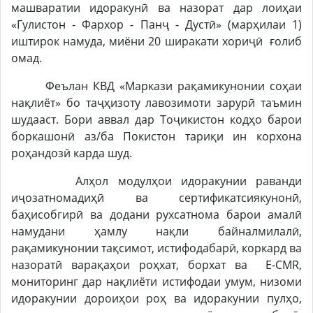
машваратии идоракунӣ ва назорат дар лоиҳаи
«Гулистон - Фархор - Панҷ - Дустӣ» (марҳилаи 1)
иштирок намуда, миёни 20 ширакати хориҷӣ ғолиб
омад.
Феълан КВД «Маркази рақамикунонии соҳаи
нақлиёт» бо таҷҳизоту лавозимоти зарурӣ таъмин
шудааст. Бори аввал дар Тоҷикистон кодҳо барои
боркашонӣ аз/ба Покистон тариқи ин корхона
роҳандозӣ карда шуд.
Алҳол модулҳои идоракунии раванди
иҷозатномадиҳӣ ва сертификатсиякунонӣ,
баҳисобгирӣ ва додани рухсатнома барои амалӣ
намудани ҳамлу нақли байналмилалӣ,
рақамикунонии тақсимот, истифодабарӣ, коркард ва
назоратӣ варақаҳои роҳхат, борхат ва E-СМR,
мониторинг дар нақлиёти истифодаи умум, низоми
идоракунии дороиҳои роҳ ва идоракунии пулҳо,