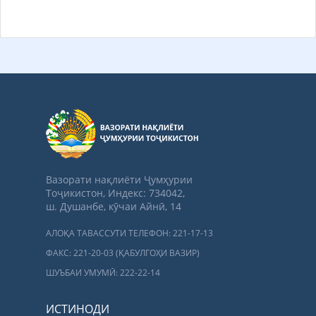
Вазорати нақлиёти Ҷумҳурии
Тоҷикистон, Индекс: 734042,
ш. Душанбе, кӯчаи Айнӣ, 14
АЛОҚА ТАВАССУТИ ТЕЛЕФОН: 221-17-13
ФАКС: 221-20-03 (ҚАБУЛГОҲИ ВАЗИР)
ШУЪБАИ УМУМӢ: 222-22-14
ИСТИНОДИ