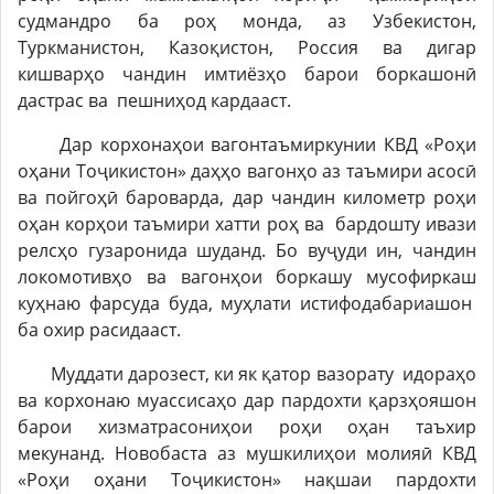
судмандро ба роҳ монда, аз Узбекистон,
Туркманистон, Казоқистон, Россия ва дигар
кишварҳо чандин имтиёзҳо барои боркашонӣ
дастрас ва пешниҳод кардааст.
Дар корхонаҳои вагонтаъмиркунии КВД «Роҳи
оҳани Тоҷикистон» даҳҳо вагонҳо аз таъмири асосӣ
ва пойгоҳӣ бароварда, дар чандин километр роҳи
оҳан корҳои таъмири хатти роҳ ва бардошту ивази
релсҳо гузаронида шуданд. Бо вуҷуди ин, чандин
локомотивҳо ва вагонҳои боркашу мусофиркаш
куҳнаю фарсуда буда, муҳлати истифодабариашон
ба охир расидааст.
Муддати дарозест, ки як қатор вазорату идораҳо
ва корхонаю муассисаҳо дар пардохти қарзҳояшон
барои хизматрасониҳои роҳи оҳан таъхир
мекунанд. Новобаста аз мушкилиҳои молияӣ КВД
«Роҳи оҳани Тоҷикистон» нақшаи пардохти