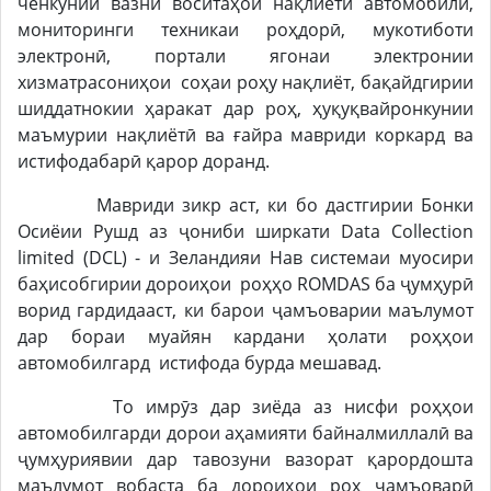
ченкунии вазни воситаҳои нақлиёти автомобилӣ,
мониторинги техникаи роҳдорӣ, мукотиботи
электронӣ, портали ягонаи электронии
хизматрасониҳои соҳаи роҳу нақлиёт, бақайдгирии
шиддатнокии ҳаракат дар роҳ, ҳуқуқвайронкунии
маъмурии нақлиётӣ ва ғайра мавриди коркард ва
истифодабарӣ қарор доранд.
Мавриди зикр аст, ки бо дастгирии Бонки
Осиёии Рушд аз ҷониби ширкати Data Collection
limited (DCL) - и Зеландияи Нав системаи муосири
баҳисобгирии дороиҳои роҳҳо ROMDAS ба ҷумҳурӣ
ворид гардидааст, ки барои ҷамъоварии маълумот
дар бораи муайян кардани ҳолати роҳҳои
автомобилгард истифода бурда мешавад.
То имрӯз дар зиёда аз нисфи роҳҳои
автомобилгарди дорои аҳамияти байналмиллалӣ ва
ҷумҳуриявии дар тавозуни вазорат қарордошта
маълумот вобаста ба дороиҳои роҳ ҷамъоварӣ