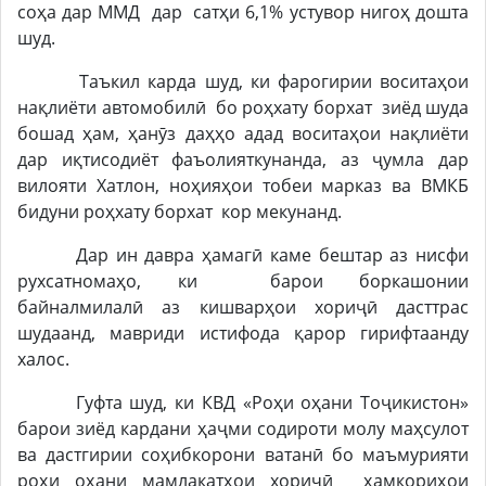
соҳа дар ММД дар сатҳи 6,1% устувор нигоҳ дошта
шуд.
Таъкил карда шуд, ки фарогирии воситаҳои
нақлиёти автомобилӣ бо роҳхату борхат зиёд шуда
бошад ҳам, ҳанӯз даҳҳо адад воситаҳои нақлиёти
дар иқтисодиёт фаъолияткунанда, аз ҷумла дар
вилояти Хатлон, ноҳияҳои тобеи марказ ва ВМКБ
бидуни роҳхату борхат кор мекунанд.
Дар ин давра ҳамагӣ каме бештар аз нисфи
рухсатномаҳо, ки барои боркашонии
байналмилалӣ аз кишварҳои хориҷӣ дасттрас
шудаанд, мавриди истифода қарор гирифтаанду
халос.
Гуфта шуд, ки КВД «Роҳи оҳани Тоҷикистон»
барои зиёд кардани ҳаҷми содироти молу маҳсулот
ва дастгирии соҳибкорони ватанӣ бо маъмурияти
роҳи оҳани мамлакатҳои хориҷӣ ҳамкориҳои