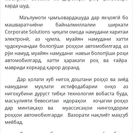
карда шуд.
Маълумоти ҷамъовардашуда дар якҷоягӣ бо
машваратчиёни байналмиллалии ширкати
Corporate Solutions ҷиҳати омода намудани харитаи
электронӣ, аз ҷумла, муайян намудани хатти
ҷудокунандаи болопӯши роҳҳои автомобилгард аз
рӯи намуд, муайян намудани навъи болопӯши роҳи
автомобилгард, хатти ҳаракати роҳ ва ғайра
мавриди коркард қарор доранд.
Дар ҳолати хуб нигоҳ доштани роҳҳо ва зиёд
намудани муҳлати истифодабарии онҳо аз
нигоҳубини дуруст тибқи технология вобаста буда,
масъулияти бевоситаи идораҳои хоҷагии роҳҳо
дар минтақаҳо ва муассисаҳои нингоҳдории
роҳҳои автомобилгарди Вазорати нақлиёт маҳсуб
меёбад.