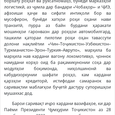
борхату роҳхат ва рухсатномаҳо, бунёди марказҳои
логистикӣ, аз ҷумла дар бандари «Чобаҳор»- и ҶИЭ,
афзоиши ҳаҷм ва сифати интиқоли бор ва
мусофирон, бунёди хатҳои роҳи оҳани нави
транзитӣ, пурра аз байн бурдани ҳаракати
мошинҳои гаронвазн дар роҳҳои автомобилгард,
ташкили қатораи пилотии роҳи оҳан тавассути
долони нақлиётии «Чин–Тоҷикистон–Узбекистон–
Туркманистон–Эрон–Туркия–Аврупо», марҳила ба
марҳила нав кардани вагону локомотивҳо, ҷоннок
намудани корҳо оид ба рақамикунонии соҳа дар
модулҳои боқимонда, ниҳолшинонӣ ва
кабудизоркунии шафати роҳҳо, кам кардани
қарзҳои кредиторӣ, истифодаи самаранок ва
саривақтии маблағҳои буҷетӣ дастуру супоришҳои
мушаххас дод.
Барои саривақт иҷро кардани вазифаҳое, ки дар
Паёми Президенти Ҷумҳурии Тоҷикистон аз 28