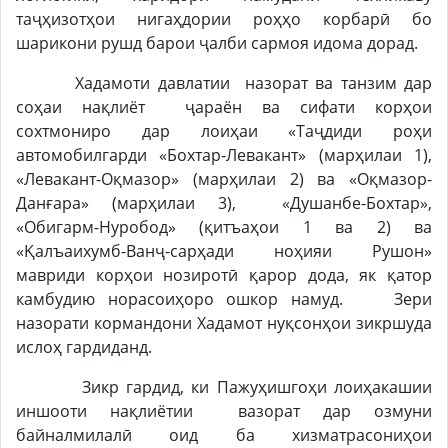
таҷҳизотҳои нигаҳдории роҳҳо корбарӣ бо
шарикони рушд барои ҷалби сармоя идома дорад.
Хадамоти давлатии назорат ва танзим дар
соҳаи нақлиёт ҷараён ва сифати корҳои
сохтмониро дар лоиҳаи «Таҷдиди роҳи
автомобилгарди «Бохтар-Левакант» (марҳилаи 1),
«Левакант-Оқмазор» (марҳилаи 2) ва «Оқмазор-
Данғара» (марҳилаи 3), «Душанбе-Бохтар»,
«Обигарм-Нуробод» (қитъаҳои 1 ва 2) ва
«Қалъаихумб-Ванҷ-сарҳади ноҳияи Рушон»
мавриди корҳои нозиротӣ қарор дода, як қатор
камбудию норасоиҳоро ошкор намуд. Зери
назорати кормандони Хадамот нуқсонҳои зикршуда
ислоҳ гардиданд.
Зикр гардид, ки Пажуҳишгоҳи лоиҳакашии
иншооти нақлиётии вазорат дар озмуни
байналмилалӣ оид ба хизматрасониҳои