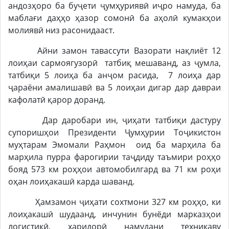
андозҳоро ба буҷети ҷумҳуриявӣ иҷро намуда, ба
маблағи даҳҳо ҳазор сомонӣ ба аҳолӣ кумакҳои
молиявӣ низ расонидааст.
Айни замон тавассути Вазорати нақлиёт 12
лоиҳаи сармоягузорӣ татбиқ мешаванд, аз ҷумла,
татбиқи 5 лоиҳа ба анҷом расида, 7 лоиҳа дар
ҷараёни амалишавӣ ва 5 лоиҳаи дигар дар давраи
кафолатӣ қарор доранд.
Дар даробари ин, ҷиҳати татбиқи дастуру
супоришҳои Президенти Ҷумҳурии Тоҷикистон
муҳтарам Эмомали Раҳмон оид ба марҳила ба
марҳила пурра фарогирии таҷдиду таъмири роҳҳо
бояд 573 км роҳҳои автомобилгард ва 71 км роҳи
оҳан лоиҳакашӣ карда шаванд.
Ҳамзамон ҷиҳати сохтмони 327 км роҳҳо, ки
лоиҳакашӣ шудаанд, инчунин бунёди марказҳои
логистикӣ, харидорӣ намудани техникаву