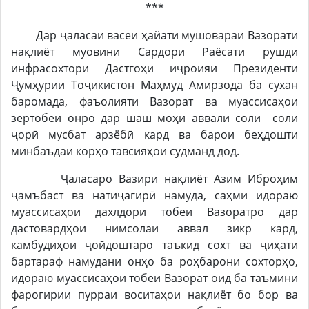
***
Дар ҷаласаи васеи ҳайати мушовараи Вазорати
нақлиёт муовини Сардори Раёсати рушди
инфрасохтори Дастгоҳи иҷроияи Президенти
Ҷумҳурии Тоҷикистон Маҳмуд Амирзода ба сухан
баромада, фаъолияти Вазорат ва муассисаҳои
зертобеи онро дар шаш моҳи аввали соли соли
ҷорӣ мусбат арзёбӣ кард ва барои беҳдошти
минбаъдаи корҳо тавсияҳои судманд дод.
Ҷаласаро Вазири нақлиёт Азим Иброҳим
ҷамъбаст ва натиҷагирӣ намуда, саҳми идораю
муассисаҳои дахлдори тобеи Вазоратро дар
дастовардҳои нимсолаи аввал зикр кард,
камбудиҳои ҷойдоштаро таъкид сохт ва ҷиҳати
бартараф намудани онҳо ба роҳбарони сохторҳо,
идораю муассисаҳои тобеи Вазорат оид ба таъмини
фарогирии пурраи воситаҳои нақлиёт бо бор ва