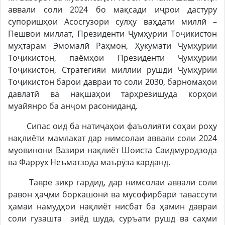
аввали соли 2024 бо мақсади иҷрои дастуру
супоришҳои Асосгузори сулҳу ваҳдати миллӣ –
Пешвои миллат, Президенти Ҷумҳурии Тоҷикистон
муҳтарам Эмомалӣ Раҳмон, Ҳукумати Ҷумҳурии
Тоҷикистон, паёмҳои Президенти Ҷумҳурии
Тоҷикистон, Стратегияи миллии рушди Ҷумҳурии
Тоҷикистон барои давраи то соли 2030, барномаҳои
давлатӣ ва нақшаҳои тарҳрезишуда корҳои
муайянро ба анҷом расониданд.
Сипас оид ба натиҷаҳои фаъолияти соҳаи роҳу
нақлиёти мамлакат дар нимсолаи аввали соли 2024
муовинони Вазири нақлиёт Шоиста Саидмуродзода
ва Фаррух Неъматзода маърӯза карданд.
Тавре зикр гардид, дар нимсолаи аввали соли
равон ҳаҷми боркашонӣ ва мусофирбарӣ тавассути
ҳамаи намудҳои нақлиёт нисбат ба ҳамин давраи
соли гузашта зиёд шуда, суръати рушд ва саҳми