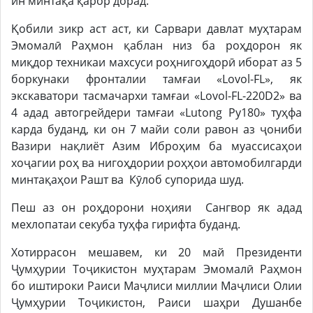
ин минтақа қарор дорад.
Қобили зикр аст аст, ки Сарвари давлат муҳтарам
Эмомалӣ Раҳмон қаблан низ ба роҳдорон як
миқдор техникаи махсуси роҳнигоҳдорӣ иборат аз 5
боркунаки фронталии тамғаи «Lovol-FL», як
экскаватори тасмачархи тамғаи «Lovol-FL-220D2» ва
4 адад автогрейдери тамғаи «Lutong Py180» туҳфа
карда буданд, ки он 7 майи соли равон аз ҷониби
Вазири нақлиёт Азим Иброҳим ба муассисаҳои
хоҷагии роҳ ва нигоҳдории роҳҳои автомобилгарди
минтақаҳои Рашт ва Кӯлоб супорида шуд.
Пеш аз он роҳдорони ноҳияи Сангвор як адад
мехлопатаи секуба туҳфа гирифта буданд.
Хотиррасон мешавем, ки 20 май Президенти
Ҷумҳурии Тоҷикистон муҳтарам Эмомалӣ Раҳмон
бо иштироки Раиси Маҷлиси миллии Маҷлиси Олии
Ҷумҳурии Тоҷикистон, Раиси шаҳри Душанбе