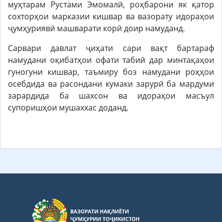
муҳтарам Рустами Эмомалӣ, роҳбарони як қатор
сохторҳои марказии кишвар ва вазорату идораҳои
ҷумҳуриявӣ машварати корӣ доир намуданд.
Сарвари давлат ҷиҳати сари вақт бартараф
намудани оқибатҳои офати табиӣ дар минтақаҳои
гуногуни кишвар, таъмиру боз намудани роҳҳои
осебдида ва расондани кумаки зарурӣ ба мардуми
зарардида ба шахсон ва идораҳои масъул
супоришҳои мушаххас доданд.