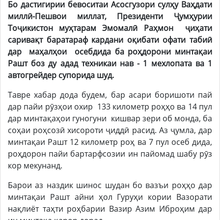
Бо дастигирии бевоситаи Асосгузори сулҳу Ваҳдати
миллӣ-Пешвои миллат, Президенти Ҷумҳурии
Тоҷикистон муҳтарам Эмомалӣ Раҳмон ҷиҳати
саривақт баратараф кардани оқибати офати табиӣ
дар маҳалҳои осебдида ба роҳдорони минтақаи
Рашт боз ду адад техникаи нав - 1 мехлопата ва 1
автогрейдер супорида шуд.
Тавре хабар дода будем, бар асари боришоти пай
дар пайи рӯзҳои охир 133 километр роҳҳо ва 14 пул
дар минтақаҳои гуногуни кишвар зери об монда, ба
соҳаи роҳсозӣ хисороти ҷиддӣ расид. Аз ҷумла, дар
минтақаи Рашт 12 километр роҳ ва 7 пул осеб дида,
роҳдорон пайи бартарфсозии ин пайомад шабу рӯз
кор мекунанд.
Барои аз наздик шинос шудан бо вазъи роҳҳо дар
минтақаи Рашт айни ҳол Гуруҳи кории Вазорати
нақлиёт таҳти роҳбарии Вазир Азим Иброҳим дар