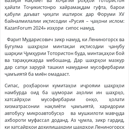
Вазири нақлиёт ва хоҷагии роҳҳои Тотористон
ҳайати Тоҷикистонро хайрамақдам гуфта, барои
қабули даъват ҷиҳати иштирок дар Форуми XV
байналмилалии иқтисодии «Русия – ҷаҳони ислом:
KazanForum 2024» изҳори сипос намуд.
Фарит Мударисович зикр намуд, ки Лениногорск ва
Бугулма шаҳрҳои минтақаи иқтисодии ҷанубу
шарқии Ҷумҳурии Тотористон буда, минтақаҳои бой
ва тараққикарда мебошанд. Дар шаҳрҳои мазкур
дар сатҳи зарурӣ ташкил намудани мусофирбарии
ҷамъиятӣ ба миён омадааст.
Сипас, роҳбарони кумитаҳои иҷрояии шаҳрҳои
намбурда оид ба шумораи аҳолии ин шаҳрҳо,
хатсайрҳои мусофирбарии онҳо, ҳолати
хизматрасонии нақлиёти ҷамъиятӣ, харидории
автобусу микроавтобусҳо ва мушкилоти мавҷуда
ахбороти муфассал доданд. Аз ҷумла, зикр гардид,
ки хатсайрҳои дохилишаҳрии шаҳрҳои Лениногорск