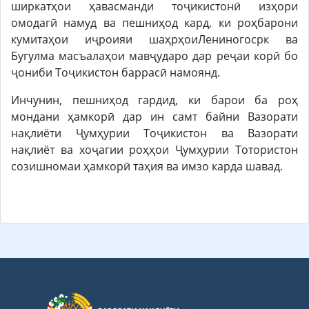
ширкатҳои ҳавасманди тоҷикистонӣ изҳори
омодагӣ намуд ва пешниҳод кард, ки роҳбарони
кумитаҳои иҷроияи шаҳрҳоиЛениногосрк ва
Бугулма масъалаҳои мавҷударо дар реҷаи корӣ бо
ҷониби Тоҷикистон баррасӣ намоянд.
Инчунин, пешниҳод гардид, ки барои ба роҳ
мондани ҳамкорӣ дар ин самт байни Вазорати
нақлиёти Ҷумҳурии Тоҷикистон ва Вазорати
нақлиёт ва хоҷагии роҳҳои Ҷумҳурии Тотористон
созишномаи ҳамкорӣ таҳия ва имзо карда шавад.