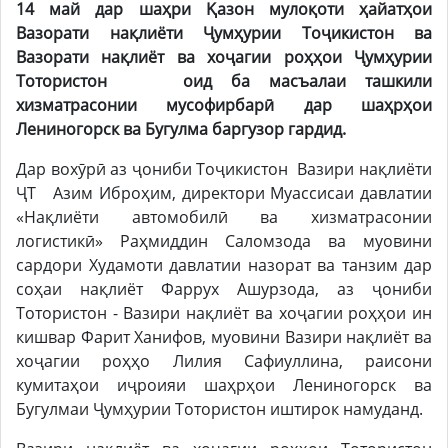
14 май дар шаҳри Қазон мулоқоти ҳайатҳои
Вазорати нақлиёти Ҷумҳурии Тоҷикистон ва
Вазорати нақлиёт ва хоҷагии роҳҳои Ҷумҳурии
Тотористон оид ба масъалаи ташкили
хизматрасонии мусофирбарӣ дар шаҳрҳои
Лениногорск ва Бугулма баргузор гардид.
Дар вохӯрӣ аз ҷониби Тоҷикистон Вазири нақлиёти
ҶТ Азим Иброҳим, директори Муассисаи давлатии
«Нақлиёти автомобилӣ ва хизматрасонии
логистикӣ» Раҳмиддин Саломзода ва муовини
сардори Худамоти давлатии назорат ва танзим дар
соҳаи нақлиёт Фаррух Ашурзода, аз ҷониби
Тотористон - Вазири нақлиёт ва хоҷагии роҳҳои ин
кишвар Фарит Ханифов, муовини Вазири нақлиёт ва
хоҷагии роҳҳо Лилия Сафиуллина, раисони
кумитаҳои иҷроияи шаҳрҳои Лениногорск ва
Бугулмаи Ҷумҳурии Тотористон иштирок намуданд.