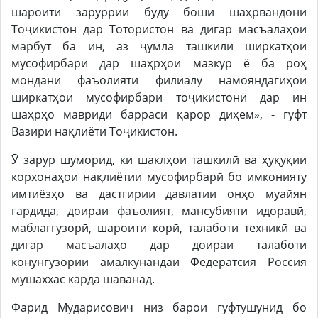
шароити заруррии буду боши шаҳрвандони
Тоҷикистон дар Тотористон ва дигар масъалаҳои
марбут ба ин, аз ҷумла ташкили ширкатҳои
мусофирбарӣ дар шаҳрҳои мазкур ё ба роҳ
мондани фаъолияти филиалу намояндагиҳои
ширкатҳои мусофирбари тоҷикистонӣ дар ин
шаҳрҳо мавриди баррасӣ қарор диҳем», - гуфт
Вазири нақлиёти Тоҷикистон.
Ӯ зарур шуморид, ки шаклҳои ташкилӣ ва ҳуқуқии
корхонаҳои нақлиётии мусофирбарӣ бо имконияту
имтиёзҳо ва дастгирии давлатии онҳо муайян
гардида, доираи фаъолият, мансубияти идоравӣ,
маблағгузорӣ, шароити корӣ, талаботи техникӣ ва
дигар масъалаҳо дар доираи талаботи
конунгузории амалкунандаи Федератсия Россия
мушаххас карда шаванад.
Фарид Мударисович низ барои гуфтушунид бо