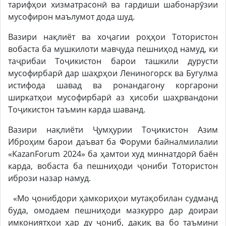
тарифҳои хизматрасонӣ ва гардиши шабонарӯзии
мусофирон маълумот дода шуд.
Вазири нақлиёт ва хоҷагии роҳҳои Тотористон
вобаста ба мушкилоти мавҷуда пешниҳод намуд, ки
таҷрибаи Тоҷикистон барои ташкили дурусти
мусофирбарӣ дар шаҳрҳои Лениногорск ва Бугулма
истифода шавад ва ронандагону коргарони
ширкатҳои мусофирбарӣ аз ҳисоби шаҳрвандони
Тоҷикистон таъмин карда шаванд.
Вазири нақлиёти Ҷумҳурии Тоҷикистон Азим
Иброҳим барои даъват ба Форуми байналмилалии
«KazanForum 2024» ба ҳамтои худ миннатдорӣ баён
карда, вобаста ба пешниҳоди ҷониби Тотористон
ибрози назар намуд.
«Мо ҷонибдори ҳамкориҳои мутақобилан судманд
буда, омодаем пешниҳоди мазкурро дар доираи
имкониятҳои ҳар ду ҷониб, дақиқ ва бо таъмини