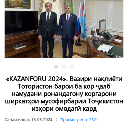
«KAZANFORU 2024». Вазири нақлиёти
Тотористон барои ба кор ҷалб
намудани ронандагону коргарони
ширкатҳои мусофирбарии Тоҷикистон
изҳори омодагӣ кард
Санаи нашр: 15-05-2024
Просмотрено: 2621