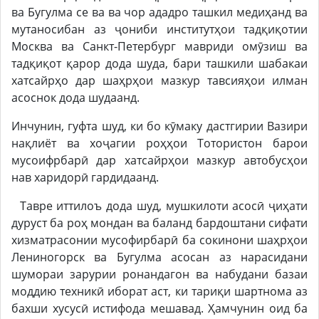
ва Бугулма се ва ва чор ададро ташкил медиҳанд ва
мутаносибан аз ҷониби институтҳои тадқиқотии
Москва ва Санкт-Петербург мавриди омӯзиш ва
тадқиқот қарор дода шуда, бари ташкили шабакаи
хатсайрҳо дар шаҳрҳои мазкур тавсияҳои илман
асоснок дода шудаанд.
Инчунин, гуфта шуд, ки бо кӯмаку дастгирии Вазири
нақлиёт ва хоҷагии роҳҳои Тотористон барои
мусоифрбарӣ дар хатсайрҳои мазкур автобусҳои
нав харидорӣ гардидаанд.
Тавре иттилоъ дода шуд, мушкилоти асосӣ ҷиҳати
дуруст ба роҳ мондан ва баланд бардоштани сифати
хизматрасонии мусофирбарӣ ба сокинони шаҳрҳои
Лениногорск ва Бугулма асосан аз нарасидани
шумораи зарурии ронандагон ва набудани базаи
моддию техникӣ иборат аст, ки тариқи шартнома аз
бахши хусусӣ истифода мешавад. Ҳамчунин оид ба