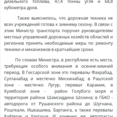
дизельного топлива, 47,4 тонны угля и 68,8
кубометра дров.
Также выяснилось, что дорожная техника не
всех учреждений готова к зимнему сезону. В связи с
этим Министр транспорта поручил руководителям
местных управлений дорожных хозяйств областей и
регионов принять необходимые меры по ремонту
техники и механизмов в кратчайшие сроки.
По словам Министра, в республике есть места,
требующие особого внимания в осенне-зимний
период. В Гиссарской зоне это перевалы Фахрабад,
Султанабад и местечко Мискинабад; в Раштской
зоне - местечко Лугур, перевал Карамик, в
Кулябской зоне - район Голубого моря и
территория района Шамсиддина Шохина; в ГБАО -
автодорога от Рушанского района до Шугнана,
Рошткали, Ишкашима, Бартанга, а также перевалы
Куйтезак и Харгуши. И, конечно же, автотрассы