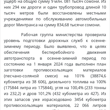
ущерб на общую сумму 9 млн. 081 тысяч сомони. Из
них 294 км дороги и один трубопровод длиной 10
тысяч метров были восстановлены местными
учреждениями по обслуживанию автомобильных
дорог Минтранса на сумму 834,68 тысячи сомони.
Рабочая группа министерства проверила
уровень подготовки дорожных служб к осенне-
зимнему периоду. Было выявлено, что в целях
обеспечения бесперебойного движения
автотранспорта в осенне-зимний период по
состоянию на 1 января 2024 года выполнен план
заготовки противоскользящих материалов
(песчано-соляной смеси) на 101% (38874,6
кубометра из 38 606), дизельного топлива на 100%
(175844 литра из 175844), угля на 100,4% (233 тонны
из 232,2) и дров 101,2% (432 кубометра из 427). Из
этих запасов уже израсходовано 3454 кубометра
противоскользящих материалов, 22 066 литров