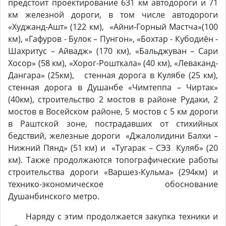
предстоит проектирование 631 км автодороги и 71
км железной дороги, в том числе автодороги
«Худжанд-Ашт» (122 км), «Айни-Горный Мастча»(100
км), «Гафуров - Булок – Пунгон», «Бохтар - Кубодиён -
Шахритус – Айвадж» (170 км), «Бальджуван – Сари
Хосор» (58 км), «Хорог-Рошткала» (40 км), «Леваканд-
Дангара» (25км), стенная дорога в Кулябе (25 км),
стенная дорога в Душанбе «Чимтеппа – Чиртак»
(40км), строительство 2 мостов в районе Рудаки, 2
мостов в Восейском районе, 5 мостов с 5 км дороги
в Раштской зоне, пострадавших от стихийных
бедствий, железные дороги «Джалолидини Балхи –
Нижний Пянд» (51 км) и «Тугарак – СЭЗ Куляб» (20
км). Также продолжаются топографические работы
строительства дороги «Варшез-Кульма» (294км) и
технико-экономическое обоснование
Душанбинского метро.
Наряду с этим продолжается закупка техники и