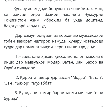
Ҳунару истеъдоди бонувон аз ҷониби ҳакамон,
ки раисии онро Вазири нақлиёти Ҷумҳурии
Тоҷикистон Азим Иброҳим ба ӯҳда доштанд,
баҳогузорӣ карда шуд.
Дар озмун бонувон аз корхонаю муассисаҳои
тобеи вазорат иштирок намуда, ҳунару истеъдоди
худро дар номинатсияҳои зерин нишон доданд:
1.Навиштани ҳикоя, қисса, монолог, мақола ё
иншо дар мавзӯъҳои Модар, Ватан, Зан, Баҳор ва
Одоби оиладорӣ.
2. Қироати шеър дар васфи “Модар”, “Ватан”,
“Зан”, “Баҳор”, “Муҳаббат”.
3. Буридани хамир барои таоми миллии “оши
бурида”.