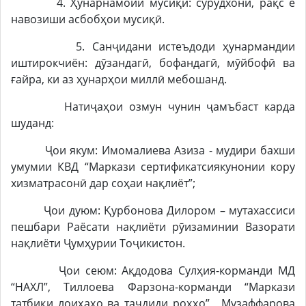
4. Ҳунарнамоии мусиқӣ: сурудхонӣ, рақс ё
навозиши асбобҳои мусиқӣ.
5. Санҷидани истеъдоди ҳунармандии
иштирокчиён: дӯзандагӣ, бофандагӣ, мӯйбофӣ ва
ғайра, ки аз ҳунарҳои миллӣ мебошанд.
Натиҷаҳои озмун чунин ҷамъбаст карда
шуданд:
Ҷои якум: Имомалиева Азиза - мудири бахши
умумии КВД “Маркази сертификатсиякунонии кору
хизматрасонӣ дар соҳаи нақлиёт”;
Ҷои дуюм: Қурбонова Дилором – мутахассиси
пешбари Раёсати нақлиёти рӯизаминии Вазорати
нақлиёти Ҷумҳурии Тоҷикистон.
Ҷои сеюм: Ақдодова Сулҳия-корманди МД
“НАХЛ”, Тиллоева Фарзона-корманди “Маркази
татбиқи лоиҳаҳо ва таҷдиди роҳҳо”, Музаффарова