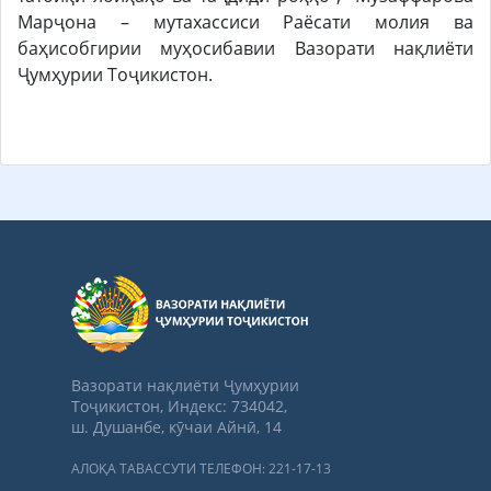
Марҷона – мутахассиси Раёсати молия ва
баҳисобгирии муҳосибавии Вазорати нақлиёти
Ҷумҳурии Тоҷикистон.
Вазорати нақлиёти Ҷумҳурии
Тоҷикистон, Индекс: 734042,
ш. Душанбе, кӯчаи Айнӣ, 14
АЛОҚА ТАВАССУТИ ТЕЛЕФОН: 221-17-13