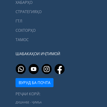
ХАБАРҲО
СТРАТЕГИЯҲО
ГТЛ
СОХТОРҲО
ТАМОС
ШАБАКАҲОИ ИҶТИМОӢ
ВУРУД БА ПОЧТА
РЕҶАИ КОРӢ:
ДУШАНБЕ - ҶУМЪА