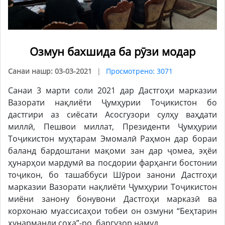
Озмун бахшида ба рӯзи модар
Санаи нашр: 03-03-2021
Просмотрено: 3071
Санаи 3 марти соли 2021 дар Дастгоҳи марказии
Вазорати нақлиёти Ҷумҳурии Тоҷикистон бо
дастгири аз сиёсати Асосгузори сулҳу ваҳдати
миллӣ, Пешвои миллат, Президенти Ҷумҳурии
Тоҷикистон муҳтарам Эмомалӣ Раҳмон дар бораи
баланд бардоштани мақоми зан дар ҷомеа, эҳёи
ҳунарҳои мардумӣ ва посдории фарҳанги бостонии
тоҷикон, бо ташаббуси Шӯрои занони Дастгоҳи
марказии Вазорати нақлиёти Ҷумҳурии Тоҷикистон
миёни занону бонувони Дастгоҳи марказӣ ва
корхонаю муассисаҳои тобеи он озмуни “Беҳтарин
ҳунарманди соҳа”-ро баргузор намуд.