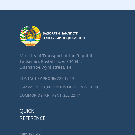
Ministry of Transport of the Republic
Tajikistan, Postal code: 734042,
Dushanbe, Ayni street, 14
CONTACT BY PHONE: 221-17-13
FAX: 221-20-03 (RECEPTION OF THE MINISTER)
COMMON DEPARTMENT: 222-22-14
QUICK
REFERENCE
MINISTRY