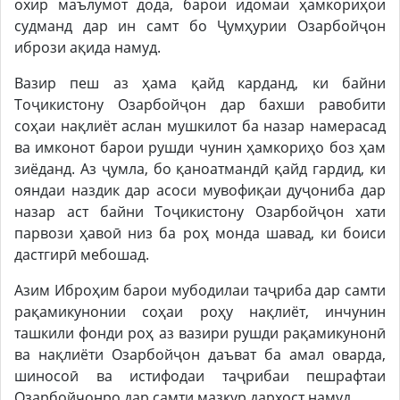
охир маълумот дода, барои идомаи ҳамкориҳои
судманд дар ин самт бо Ҷумҳурии Озарбойҷон
ибрози ақида намуд.
Вазир пеш аз ҳама қайд карданд, ки байни
Тоҷикистону Озарбойҷон дар бахши равобити
соҳаи нақлиёт аслан мушкилот ба назар намерасад
ва имконот барои рушди чунин ҳамкориҳо боз ҳам
зиёданд. Аз ҷумла, бо қаноатмандӣ қайд гардид, ки
ояндаи наздик дар асоси мувофиқаи дуҷониба дар
назар аст байни Тоҷикистону Озарбойҷон хати
парвози ҳавоӣ низ ба роҳ монда шавад, ки боиси
дастгирӣ мебошад.
Азим Иброҳим барои мубодилаи таҷриба дар самти
рақамикунонии соҳаи роҳу нақлиёт, инчунин
ташкили фонди роҳ аз вазири рушди рақамикунонӣ
ва нақлиёти Озарбойҷон даъват ба амал оварда,
шиносоӣ ва истифодаи таҷрибаи пешрафтаи
Озарбойҷонро дар самти мазкур дархост намуд.