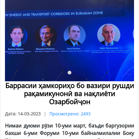
Баррасии ҳамкориҳо бо вазири рушди
рақамикунонӣ ва нақлиёти
Озарбойҷон
Дата: 14-03-2023
Просмотрено: 2493
Нимаи дуюми р
ӯ
зи
10-уми март, баъди баргузории
бахши 6-уми
Форуми 10
-уми
байналмилалии Боку