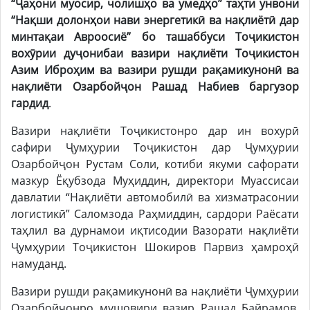
“
Ҷ
а
ҳ
они
муосир, чолиш
ҳ
о
ва
умед
ҳ
о
”
та
ҳ
ти
унвони
“На
қ
ши
долон
ҳ
ои
нави
энергетик
ӣ
ва
на
қ
лиёт
ӣ
дар
минта
қ
аи
Авроосиё”
бо
ташаббуси
То
ҷ
икистон
вох
ӯ
рии
ду
ҷ
онибаи
вазири
на
қ
лиёти
То
ҷ
икистон
Азим
Ибро
ҳ
им
ва
вазири
рушди ра
қ
амикунон
ӣ
ва
на
қ
лиёти
Озарбой
ҷ
он
Рашад Набиев баргузор
гардид
.
Вазири нақлиёти Тоҷикистонро дар ин вохурӣ
сафири Ҷумҳурии Тоҷикистон дар Ҷумҳурии
Озарбойҷон Рустам Соли, котиби якуми сафорати
мазкур Ёқубзода Муҳиддин, директори Муассисаи
давлатии “Нақлиёти автомобилӣ ва хизматрасонии
логистикӣ” Саломзода Раҳмиддин, сардори Раёсати
таҳлил ва дурнамои иқтисодии Вазорати нақлиёти
Ҷумҳурии Тоҷикистон Шокиров Парвиз ҳамроҳӣ
намуданд.
Вазири рушди рақамикунонӣ ва нақлиёти Ҷумҳурии
Озарбойҷонро мушовири вазир Рашад Байрамов,