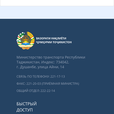
Министерство транспорта Республики
Таджикистан, Индекс: 734042,
г. Душанбе, улица Айни, 14
СВЯЗЬ ПО ТЕЛЕФОНУ: 221-17-13
ФАКС: 221-20-03 (ПРИЁМНАЯ МИНИСТРА)
ОБЩИЙ ОТДЕЛ: 222-22-14
БЫСТРЫЙ
ДОСТУП