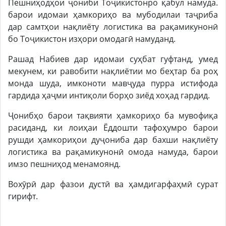
Пешниҳодҳои ҷониби Тоҷикистонро қабул намуда.
барои идомаи ҳамкориҳо ва мубодилаи таҷриба
дар самтҳои нақлиёту логистика ва рақамикунонӣ
бо Тоҷикистон изҳори омодагӣ намуданд.
Рашад Набиев дар идомаи суҳбат гуфтанд, умед
мекунем, ки равобити нақлиётии мо беҳтар ба роҳ
монда шуда, имконоти мавҷуда пурра истифода
гардида ҳаҷми интиқоли борҳо зиёд хоҳад гардид.
Ҷонибҳо барои тақвияти ҳамкориҳо ба мувофиқа
расиданд, ки лоиҳаи Ёддошти тафоҳумро барои
рушди ҳамкориҳои дуҷониба дар бахши нақлиёту
логистика ва рақамикунонӣ омода намуда, барои
имзо пешниҳод менамоянд.
Вохӯрӣ дар фазои дустӣ ва ҳамдигарфаҳмӣ сурат
гирифт.