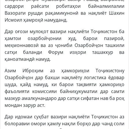
сардори раёсати робитаҳои байналмилалии
Вазорати рушди рақамикунонӣ ва нақлиёт Шахин
Исмоил ҳамроҳӣ намуданд.
Дар оғози мулоқот вазири нақлиёти Тоҷикистон ба
ҳамтои озарбойҷонии худ, барои пазироӣ,
меҳмоннавозӣ ва аз ҷониби Озарбойҷон ташкили
сатҳи баланди Форум изҳори ташаккур ва
қаноатмандӣ намуд.
Азим Иброҳим аз ҳамкориҳои Тоҷикистону
Озарбойҷон дар бахши нақлиёту логистика ёдовар
шуда, қайд намуд, ки барои тақвияти ҳамкориҳо
фаъолияти комиссияи байниҳукуматии дар самти
мазкур амалкунандаро дар сатҳи сифатан нав ба роҳ
мондан зарур аст.
Дар идомаи суҳбат вазири нақлиёти Тоҷикистон аз
болоравии омори ҳамлу нақли борҳо дар чанд соли