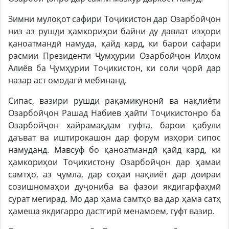
Зимни мулоқот сафири Тоҷикистон дар Озарбойҷон
низ аз рушди ҳамкориҳои байни ду давлат изҳори
қаноатмандӣ намуда, қайд кард, ки барои сафари
расмии Президенти Ҷумҳурии Озарбойҷон Илҳом
Алиёв ба Ҷумҳурии Тоҷикистон, ки соли ҷорӣ дар
назар аст омодагӣ мебинанд.
Сипас, вазири рушди рақамикунонӣ ва нақлиёти
Озарбойҷон Рашад Набиев ҳайти Тоҷикистонро ба
Озарбойҷон хайрамақдам гуфта, барои қабули
даъват ва иштирокашон дар форум изҳори сипос
намуданд. Мавсуф бо қаноатмандӣ қайд кард, ки
ҳамкориҳои Тоҷикистону Озарбойҷон дар ҳамаи
самтҳо, аз ҷумла, дар соҳаи нақлиёт дар доираи
созишномаҳои дуҷониба ва фазои якдигарфаҳмӣ
сурат мегирад. Мо дар ҳама самтҳо ва дар ҳама сатҳ
ҳамеша якдигарро дастгирӣ менамоем, гуфт вазир.