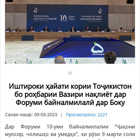
Иштироки ҳайати кории Тоҷикистон
бо роҳбарии Вазири нақлиёт дар
Форуми байналмилалӣ дар Боку
Санаи нашр: 09-03-2023
Просмотрено: 2221
Дар Форуми 10-уми байналмилалии “Ҷаҳони
муосир, чолишҳо ва умедҳо”, ки рӯзи 9 марти соли