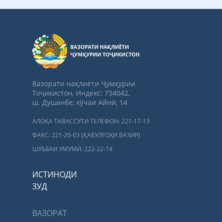
Вазорати нақлиёти Ҷумҳурии
Тоҷикистон, Индекс: 734042,
ш. Душанбе, кӯчаи Айнӣ, 14
АЛОҚА ТАВАССУТИ ТЕЛЕФОН: 221-17-13
ФАКС: 221-20-03 (ҚАБУЛГОҲИ ВАЗИР)
ШУЪБАИ УМУМӢ: 222-22-14
ИСТИНОДИ
ЗУД
ВАЗОРАТ