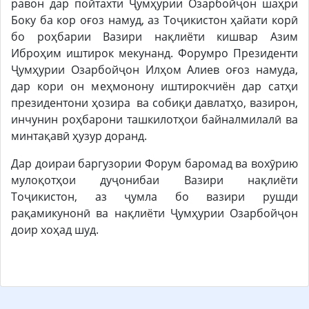
равон дар пойтахти Ҷумҳурии Озарбойҷон шаҳри
Боку ба кор оғоз намуд, аз Тоҷикистон ҳайати корӣ
бо роҳбарии Вазири нақлиёти кишвар Азим
Иброҳим иштирок мекунанд. Форумро Президенти
Ҷумҳурии Озарбойҷон Илҳом Алиев оғоз намуда,
дар кори он меҳмонону иштирокчиён дар сатҳи
президентони ҳозира ва собиқи давлатҳо, вазирон,
инчунин роҳбарони ташкилотҳои байналмилалӣ ва
минтақавӣ ҳузур доранд.
Дар доираи баргузории Форум баромад ва вохӯрию
мулоқотҳои дуҷонибаи Вазири нақлиёти
Тоҷикистон, аз ҷумла бо вазири рушди
рақамикунонӣ ва нақлиёти Ҷумҳурии Озарбойҷон
доир хоҳад шуд.