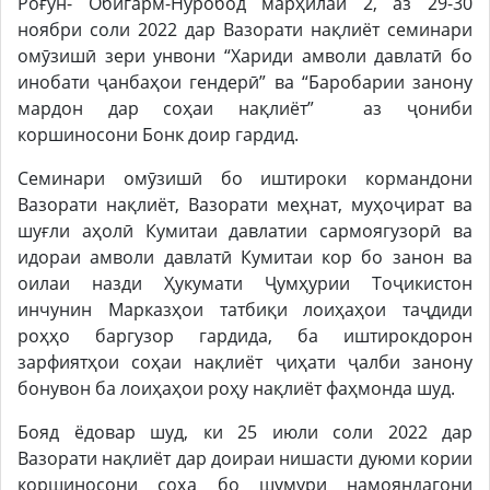
Роғун- Обигарм-Нуробод марҳилаи 2, аз 29-30
ноябри соли 2022 дар Вазорати нақлиёт семинари
омӯзишӣ зери унвони “Хариди амволи давлатӣ бо
инобати ҷанбаҳои гендерӣ” ва “Баробарии занону
мардон дар соҳаи нақлиёт” аз ҷониби
коршиносони Бонк доир гардид.
Семинари омӯзишӣ бо иштироки кормандони
Вазорати нақлиёт, Вазорати меҳнат, муҳоҷират ва
шуғли аҳолӣ Кумитаи давлатии сармоягузорӣ ва
идораи амволи давлатӣ Кумитаи кор бо занон ва
оилаи назди Ҳукумати Ҷумҳурии Тоҷикистон
инчунин Марказҳои татбиқи лоиҳаҳои таҷдиди
роҳҳо баргузор гардида, ба иштирокдорон
зарфиятҳои соҳаи нақлиёт ҷиҳати ҷалби занону
бонувон ба лоиҳаҳои роҳу нақлиёт фаҳмонда шуд.
Бояд ёдовар шуд, ки 25 июли соли 2022 дар
Вазорати нақлиёт дар доираи нишасти дуюми кории
коршиносони соҳа бо шумури намояндагони