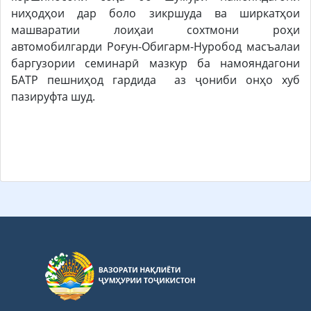
ниҳодҳои дар боло зикршуда ва ширкатҳои
машваратии лоиҳаи сохтмони роҳи
автомобилгарди Роғун-Обигарм-Нуробод масъалаи
баргузории семинарӣ мазкур ба намояндагони
БАТР пешниҳод гардида аз ҷониби онҳо хуб
пазируфта шуд.