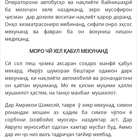
Операторони автобусҳо ва нақлиёти байнишаҳрӣ
ба мизоҷон хеле наздиканд, зеро мусофирон
ҷисман дар дохили воситаи нақлиёт қарор доранд.
Онҳо хизматрасониро мебинанд, сифати онро эҳсос
мекунанд ва фавран ба он вокуниш нишон
медиҳанд.
МОРО ЧӢ ХЕЛ ҚАБУЛ МЕКУНАНД
Сӣ сол пеш ҷомеа аксаран соҳаро манфӣ қабул
мекард. Имрӯз шумораи бештари одамон дарк
мекунанд, ки нақлиёти автомобилӣ ва ронандагони
он ҳаётан муҳиманд. Мо як қисми муҳими ҳалли
мушкилот ҳастем, на танҳо манбаи мушкилот.
Дар Амрикои Шимолӣ, тавре ӯ зикр мекунад, симои
ронандаи мошин аз қадим ба симои чӯпон ё
сорбони (ковбойи) муосир» наздиктар аст. Дар
Аврупо муносибат одатан камтар мусбат буд. Аммо
дар ин ҷо низ вазъ тадриҷан тағйир меебад.