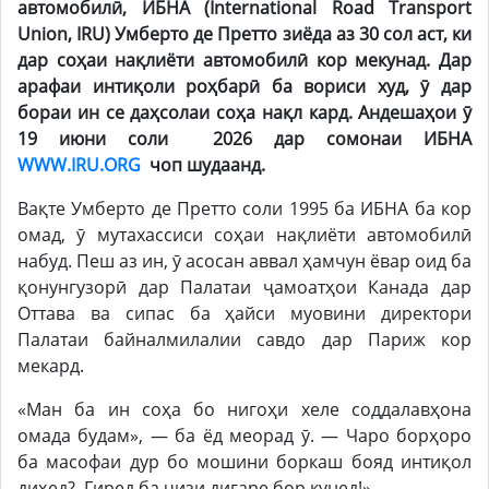
автомобилӣ, ИБНА (International Road Transport
Union, IRU) Умберто де Претто зиёда аз 30 сол аст, ки
дар соҳаи нақлиёти автомобилӣ кор мекунад. Дар
арафаи интиқоли роҳбарӣ ба вориси худ, ӯ дар
бораи ин се даҳсолаи соҳа нақл кард. Андешаҳои ӯ
19 июни соли 2026 дар сомонаи ИБНА
WWW.IRU.ORG
чоп шудаанд.
Вақте Умберто де Претто соли 1995 ба ИБНА ба кор
омад, ӯ мутахассиси соҳаи нақлиёти автомобилӣ
набуд. Пеш аз ин, ӯ асосан аввал ҳамчун ёвар оид ба
қонунгузорӣ дар Палатаи ҷамоатҳои Канада дар
Оттава ва сипас ба ҳайси муовини директори
Палатаи байналмилалии савдо дар Париж кор
мекард.
«Ман ба ин соҳа бо нигоҳи хеле соддалавҳона
омада будам», — ба ёд меорад ӯ. — Чаро борҳоро
ба масофаи дур бо мошини боркаш бояд интиқол
диҳед? Гиред ба чизи дигаре бор кунед!».