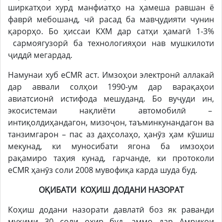
ширкатҳои хурд манфиатҳо на ҳамеша равшан ё
фаврӣ мебошанд, чӣ расад ба мавҷудияти чунин
қарорҳо. Бо ҳиссаи КХМ дар сатҳи ҳамагӣ 1-3%
сармоягузорӣ ба технологияҳои нав мушкилоти
ҷиддӣ мегардад.
Намунаи хуб eCMR аст. Имзоҳои электронӣ аллакай
дар аввали солҳои 1990-ум дар варақаҳои
авиатсионӣ истифода мешуданд. Бо вуҷуди ин,
экосистемаи нақлиёти автомобилӣ –
интиқолдиҳандагон, мизоҷон, таъминкунандагон ва
танзимгарон – пас аз даҳсолаҳо, ҳанӯз ҳам кӯшиш
мекунад, ки муносибати ягона ба имзоҳои
рақамиро таҳия кунад, гарчанде, ки протоколи
eCMR ҳанӯз соли 2008 мувофиқа карда шуда буд.
ОҚИБАТИ КОҲИШ ДОДАНИ НАЗОРАТ
Коҳиш додани назорати давлатӣ боз як раванди
муҳими 30 соли охир буд, аммо дар Амрикои