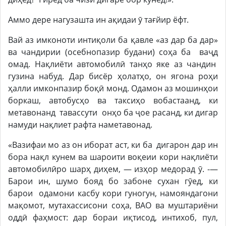
Аммо дере нагузашта ин ақидаи ӯ тағйир ёфт.
Вай аз имконоти интиқоли ба қавле «аз дар ба дар»
ва чандирии (осебнопазир будани) соҳа ба ваҷд
омад. Нақлиёти автомобилӣ танҳо яке аз чандин
гузина набуд. Дар бисёр ҳолатҳо, он ягона роҳи
ҳалли имконпазир боқӣ монд. Одамон аз мошинҳои
боркаш, автобусҳо ва таксиҳо вобастаанд, ки
метавонанд тавассути онҳо ба ҷое расанд, ки дигар
намуди нақлиет рафта наметавонад.
«Вазифаи мо аз он иборат аст, ки ба дигарон дар ин
бора нақл кунем ва шароити воқеии кори нақлиёти
автомобилӣро шарҳ диҳем, — изҳор медорад ӯ. -—
Барои ин, шумо бояд бо забоне сухан гӯед, ки
барои одамони касбу кори гуногун, намояндагони
мақомот, мутахассисони соҳа, ВАО ва муштариёни
оддӣ фаҳмост: дар бораи иқтисод, интихоб, пул,