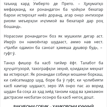
таъкид кард Умберто де Прето. – Ҳукуматҳо
мефаҳманд, ки ронандагон ба ҷойҳои бехатар
барои истироҳат ниёз доранд, агар онҳо интизори
риояи меъерҳои иҷтимоӣ ва бехатарӣ дар роҳ
бошанд».
Норасоии ронандагон боз як мушкили дигар аст.
Имрӯз он намоёнтар шудааст, аммо нав нест.
«Ҷалби одамон ба саноат ҳамеша душвор буд», –
гуфт ӯ.
Танҳо фишор ба касб тағйир ёфт. Талабот ба
ҳуҷҷатгузорӣ, тахографҳои зеҳнӣ, қоидаҳои меҳнат
ва истироҳат. Як ронандаи собиқи мошини боркаш,
ки сиёсатмадор шуд, боре ба ӯ гуфт, ки ҷолибияти
касб камтар шудааст, зеро ИА онро пас аз ворид
шудан ба соҳа аз ҳад зиёд танзим кард ва ҳамзамон
дастрасии нисбатан осонро ба касб нигоҳ дошт.
РАҚИБОНИ СОБИҚ – ҲАМКОРОНИ КУНУНӢ