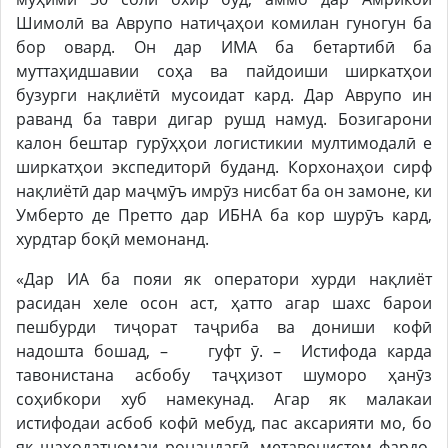
Шимолӣ ва Аврупо натиҷаҳои комилан гуногун ба
бор овард. Он дар ИМА ба бетартибӣ ба
муттаҳидшавии соҳа ва пайдоиши ширкатҳои
бузурги нақлиётӣ мусоидат кард. Дар Аврупо ин
раванд ба таври дигар рушд намуд. Бозигарони
калон бештар гурӯҳҳои логистикии мултимодалӣ е
ширкатҳои экспедиторӣ буданд. Корхонаҳои сирф
нақлиётӣ дар маҷмӯъ имрӯз нисбат ба он замоне, ки
Умберто де Претто дар ИБНА ба кор шурӯъ кард,
хурдтар боқӣ мемонанд.
«Дар ИА ба пояи як оператори хурди нақлиёт
расидан хеле осон аст, ҳатто агар шахс барои
пешбурди тиҷорат таҷриба ва дониши кофӣ
надошта бошад, – гуфт ӯ. – Истифода карда
тавонистана асбобу таҷҳизот шуморо ҳанӯз
соҳибкори хуб намекунад. Агар як малакаи
истифодаи асбоб кофӣ мебуд, пас аксарияти мо, бо
як шаҳодатномаи ронандагӣ, метавонистем фардо,