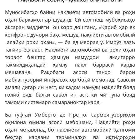
Муносибатҳо байни нақлиёти автомобилӣ ва роҳи
оҳан баркамолтар шуданд. Сӣ сол пеш мубоҳисаҳо
аксаран зиддияти ошкоро доштанд. «Қариб ҳар як
конфронс дучори баҳс мешуд: нақлиёти автомобилӣ
алайҳи роҳи оҳан», — ба ед меорад ӯ. Имрӯз вазъ
тағйир ёфтааст. Нақлиёти автомобилӣ ва роҳи оҳан
торафт бештар ҳамчун намудҳои якдигарро
такмилдиҳандаи ҳамлу нақл баррасӣ карда
мешаванд. Рақобати асосӣ танҳо барои
маблағгузории инфрасохтор боқӣ мемонад. Саволи
амалӣ дигар ин нест, ки кадом намуди нақлиёт бояд
ғолиб ояд, балки савол ин аст, ки чӣ гуна бояд
тамоми системаро самараноктар кард.
Ба гуфтаи Умберто де Претто, сармоягузориҳои
оқилона омили асосӣ мебошанд. Нақлиёти роҳи
оҳан метавонад бо нақлиёти автомобилӣ ҳангоми
беҳтар кардани терминалҳо ва иқтидорҳои