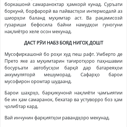
боркашонӣ самараноктар ҳамкорӣ кунад. Суръати
боркунӣ, борфарорӣ ва пайвастҳои интермодалӣ аз
шиорҳои баланд муҳимтар аст. Ва рақамисозӣ
гузариши бефосила байни намудҳои гуногуни
нақлиётро хеле осон мекунад.
ДАСТ РӮИ НАБЗ БОЯД НИГОҲ ДОШТ
Мусофиркашонӣ бо роҳи худ пеш рафт. Умберто де
Прето яке аз муҳимтарин тағиротҳоро паҳншавии
босуръати автобусҳои барқӣ дар батареяҳои
аккумуляторӣ мешуморад. Сафарҳо барои
мусофирон оромтар шудаанд.
Барои шаҳрҳо, барқикунонӣ нақлиёти ҷамъиятии
бе ин ҳам самаранок, бехатар ва устуворро боз ҳам
ҷолибтар кард.
Вай инчунин фарқиятҳои равандҳоро мекунад.