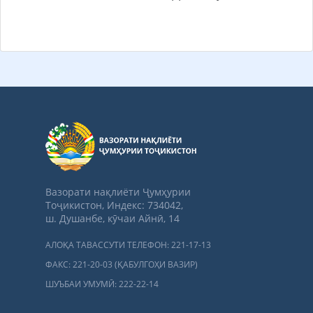
Вазорати нақлиёти Ҷумҳурии
Тоҷикистон, Индекс: 734042,
ш. Душанбе, кӯчаи Айнӣ, 14
АЛОҚА ТАВАССУТИ ТЕЛЕФОН: 221-17-13
ФАКС: 221-20-03 (ҚАБУЛГОҲИ ВАЗИР)
ШУЪБАИ УМУМӢ: 222-22-14