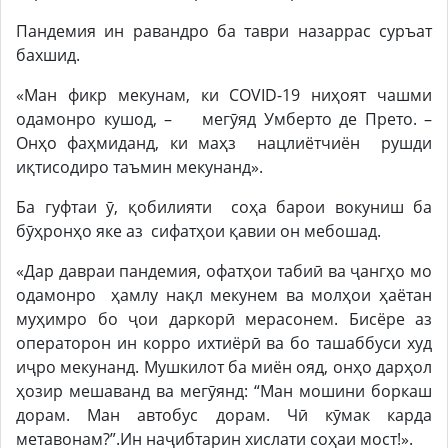
Пандемия ин равандро ба таври назаррас суръат
бахшид.
«Ман фикр мекунам, ки COVID-19 ниҳоят чашми
одамонро кушод, – мегӯяд Умберто де Прето. –
Онҳо фаҳмиданд, ки маҳз нацлиётчиён рушди
иқтисодиро таъмин мекунанд».
Ба гуфтаи ӯ, қобилияти соҳа барои вокуниш ба
бӯҳронҳо яке аз сифатҳои қавии он мебошад.
«Дар давраи пандемия, офатҳои табиӣ ва ҷангҳо мо
одамонро ҳамлу нақл мекунем ва молҳои ҳаётан
муҳимро бо ҷои даркорӣ мерасонем. Бисёре аз
операторон ин корро ихтиёрӣ ва бо ташаббуси худ
иҷро мекунанд. Мушкилот ба миён ояд, онҳо дарҳол
ҳозир мешаванд ва мегӯянд: “Ман мошини боркаш
дорам. Ман автобус дорам. Чӣ кӯмак карда
метавонам?”.Ин наҷибтарин хислати соҳаи мост!».