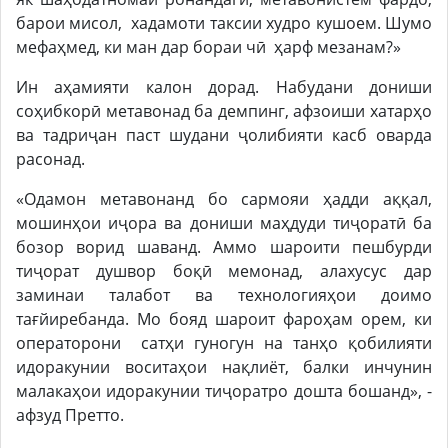
барои мисол, хадамоти таксии худро кушоем. Шумо
мефаҳмед, ки ман дар бораи чӣ ҳарф мезанам?»
Ин аҳамияти калон дорад. Набудани дониши
соҳибкорӣ метавонад ба демпинг, афзоиши хатарҳо
ва тадриҷан паст шудани ҷолибияти касб оварда
расонад.
«Одамон метавонанд бо сармояи ҳадди аққал,
мошинҳои иҷора ва дониши маҳдуди тиҷоратӣ ба
бозор ворид шаванд. Аммо шароити пешбурди
тиҷорат душвор боқӣ мемонад, алахусус дар
заминаи талабот ва технологияҳои доимо
тағйиребанда. Мо бояд шароит фароҳам орем, ки
операторони сатҳи гуногун на танҳо қобилияти
идоракунии воситаҳои нақлиёт, балки инчунин
малакаҳои идоракунии тиҷоратро дошта бошанд», -
афзуд Претто.