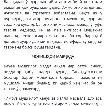
Ба ақидаи ӯ, дар нақлиёти автомобилӣ ҳоло ҳам
имкониятҳои рушд мавҷуданд. Аммо онҳо аз дониш,
ҷуғрофия ва стратегия вобастаанд. Вақте аз ӯ
пурсиданд, ки агар писаронаш мехостанд дар ин
соҳа кор кунанд, ба онҳо чӣ маслиҳат медод, ӯ гуфт,
тавсия медиҳад, ки аз паи ихтисоси мушаххас
шаванд, технологияро фаъолона ба кор баранд ё
дониши худро дар минтақаҳое истифода кунанд, ки
тавонанд боиси рушд гарданд.
ЧОЛИШҲОИ МАВҶУДА
Баъзе мушкилот, ҳадди аққал дар сатҳи сиёсӣ,
ҷиддитар қабул карда шуданд. Таваққуфгоҳҳои
бехатар барои мошинҳои боркаш замоне як
мушкили ҷиддӣ буданд, ки қариб ҳеҷ кас ба он
таваҷҷӯҳ намекард.
«Имрӯз мушкилот ҳанӯз аз ҳалли масъала дур аст,
аммо ба ҳар сурат вай эътироф карда мешавад, –