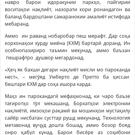
навро барои идоракунии паркҳо, пайгирии
воситаҳои нақлиёт, назорати кори ронандагон ва
баланд бардоштани самаранокии амалиёт истифода
мебаранд.
Аммо ин раванд нобаробар пеш мерафт. Дар соҳа
корхонаҳои хурду миёна (КХМ) бартарӣ доранд. Ин
осебнопазириро таъмин мекунад, аммо баъзан
пешрафтро душвор мегардонад.
«Ҳеҷ як бахши дигари нақлиёт мисли мо пароканда
нест», – мегӯяд Умберто де Претто ба ҳиссаи
бештари КХМ дар соҳа ишора карда.
Маҳз ин парокандагӣ мефаҳмонад, ки чаро баъзе
тағиротҳо тӯл мекашанд. Борхатҳои электронии
нақлиётӣ, имзоҳои рақамӣ ва мошинҳои мустақилу
сайёр нисбатан сусттар рушд мекунанд. Технология
метавонад вуҷуд дошта бошад, аммо бозор бояд
онро қабул кунад. Барои бисёре аз соҳибони