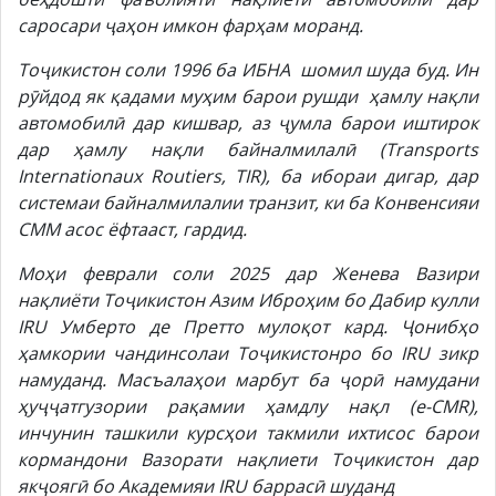
саросари ҷаҳон имкон фарҳам моранд.
Тоҷикистон соли 1996 ба ИБНА шомил шуда буд. Ин
рӯйдод як қадами муҳим барои рушди ҳамлу нақли
автомобилӣ дар кишвар, аз ҷумла барои иштирок
дар ҳамлу нақли байналмилалӣ (Transports
Internationaux Routiers, TIR), ба ибораи дигар, дар
системаи байналмилалии транзит, ки ба Конвенсияи
СММ асос ёфтааст, гардид.
Моҳи феврали соли 2025 дар Женева Вазири
нақлиёти Тоҷикистон Азим Иброҳим бо Дабир кулли
IRU Умберто де Претто мулоқот кард. Ҷонибҳо
ҳамкории чандинсолаи Тоҷикистонро бо IRU зикр
намуданд. Масъалаҳои марбут ба ҷорӣ намудани
ҳуҷҷатгузории рақамии ҳамдлу нақл (e-CMR),
инчунин ташкили курсҳои такмили ихтисос барои
кормандони Вазорати нақлиети Тоҷикистон дар
якҷоягӣ бо Академияи IRU баррасӣ шуданд