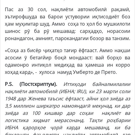
Пас аз 30 сол, нақлиёти автомобилӣ рақамӣ,
эътирофшуда ва барои устувории иқтисодиёт боз
ҳам муҳимтар шуд. Аммо соҳа то ҳол бо мушкилоти
шинос рӯ ба рӯ мешавад: сарҳадҳо, норасоии
ронандагон, амният, парокандагии бозор ва танзим.
«Соҳа аз бисёр ҷиҳатҳо тағир ёфтааст. Аммо нақши
асосии ӯ бетағйир боқӣ мондааст: вай борҳо ва
одамонро интиқол медиҳад ва ҳамеша ин корро
хоҳад кард», - хулоса намуд Умберто де Прето.
P.S. (Постскриптум).
Иттиҳоди байналмилалии
нақлиёти автомобилӣ (ИБНА; IRU), ки 23 марти соли
1948 дар Женева таъсис ёфтааст, айни ҳол зиёда аз
3,5 миллион ширкатро намояндагӣ мекунад, ки дар
зиёда аз 100 кишвар дар соҳаи нақлиёт ва
логистика хидмат мерасонанд. Таҳти роҳбарии
ИБНА қарорҳое ҷорӣ карда мешаванд, ки ба
беҳдошти фаъолияти нақлиёти автомобилӣ дар