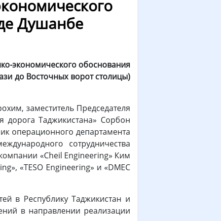
экономического
оде Душанбе
нико-экономического обоснования
ази до Восточных ворот столицы)
охим, заместитель Председателя
я дорога Таджикистана» Сорбон
ьник операционного департамента
еждународного сотрудничества
омпании «Cheil Engineering» Ким
ng», «TESO Engineering» и «DMEC
тей в Республику Таджикистан и
ений в направлении реализации