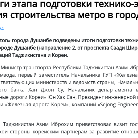
ги этапа подготовки технико-
я строительства метро в гор
64
Hilton» города Душанбе подведены итоги подготовки тех
городе Душанбе (направление 2, от проспекта Саади Шир
аций Таджикистана и Кореи.
 Министр транспорта Республики Таджикистан Азим Ибр
мзода, первый заместитель Начальника ГУП «Железна
ответствующих министерств и ведомств страны, Начал
ного банка Хан Джон Су, Начальник департамента м
е дороги Кореи» Юн Хак Сан, Президент инженерной к
и «Железная дорога Кореи», компаний «Sejong Engineeri
 Таджикистан Азим Иброхим приветствовал визит гос
ской стороны корейским партнерам за развитие отнош