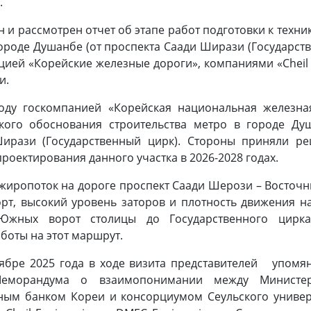
.
 и рассмотрен отчет об этапе работ подготовки к тех
городе Душанбе (от проспекта Саади Ширази (Государст
ией «Корейские железные дороги», компаниями «Cheil E
и.
 году госкомпанией «Корейская национальная железна
ского обоснования строительства метро в городе Ду
ирази (Государственный цирк). Стороны приняли ре
роектирования данного участка в 2026-2028 годах.
ажиропоток на дороге проспект Саади Шерози – Восточ
рт, высокий уровень заторов и плотность движения н
жных ворот столицы до Государственного цирка
боты на этот маршрут.
оябре 2025 года в ходе визита представителей упомя
Меморандума о взаимопонимании между Министер
тным банком Кореи и консорциумом Сеульского универ