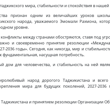
таджикского мира, стабильности и спокойствия в нашей 
ства признан одним из величайших уроков школы
икского народа, уважаемого Эмомали Рахмона, котор
родном уровне.
и конфликты между странами обостряются, ставя под угро
важно и своевременно принятие резолюции «Междуна
27-2036 годы». Сегодня, как никогда, мир и стабильн
к фундаментальная, насущная потребность.
й дом для человечества, и стабильность на ней явля
иролюбивый народ дорогого Таджикистана и всег
крепления мира для будущих поколений, 2027-2036 
 Таджикистана и принятием резолюции Организации О