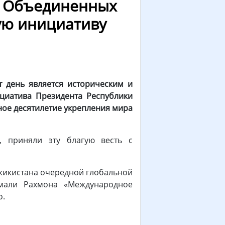
 Объединенных
ую инициативу
 день является историческим и
циатива Президента Республики
ое десятилетие укрепления мира
, приняли эту благую весть с
жикистана очередной глобальной
омали Рахмона «Международное
о.