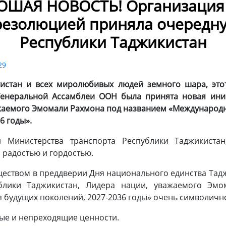
ОШАЯ НОВОСТЬ! Организация
резолюцией приняла очередн
Республики Таджикистан
29
кистан и всех миролюбивых людей земного шара, этот
енеральной Ассамблеи ООН была принята новая ини
ажаемого Эмомали Рахмона под названием «Международн
6 годы».
и Министерства транспорта Республики Таджикистан
радостью и гордостью.
ством в преддверии Дня национального единства Тад
блики Таджикистан, Лидера нации, уважаемого Эм
я будущих поколений, 2027-2036 годы» очень символичн
ые и непреходящие ценности.