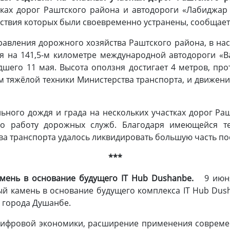
тках дорог Раштского района и автодороги «Лабиджар
дствия которых были своевременно устранены, сообщает
авления дорожного хозяйства Раштского района, в на
я на 141,5-м километре международной автодороги «Ва
шего 11 мая. Высота оползня достигает 4 метров, пр
м тяжёлой техники Министерства транспорта, и движени
ьного дождя и града на нескольких участках дорог Р
ло работу дорожных служб. Благодаря имеющейся т
 транспорта удалось ликвидировать большую часть пос
***
мень в основание будущего IT Hub Dushanbe.
9 июн
й камень в основание будущего комплекса IT Hub Du
города Душанбе.
 цифровой экономики, расширение применения совреме