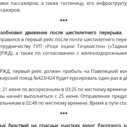
ки пассажиров, а также гостиницу, его инфраструкт
ссажиров.
***
озобновил движение после шестилетнего перерыва
правился в первый рейс после почти шестилетнего пе
трудничеству ГУП «Роҳи оҳани Тоҷикистон» («Таджи
 (РЖД), а также по согласованию с железнодорожными
РЖД, первый рейс должен прибыть на Павелецкий вок
ирский поезд №423/424 будет курсировать один раз в дв
с 21 июня по воскресеньям в 03:25 по местному времени
вы начнёт выполняться с 25 июня. Отправление предус
ьникам в 02:48 по местному времени. Время в пути сос
***
ых бедствий на опасных участках дорог Раштского р