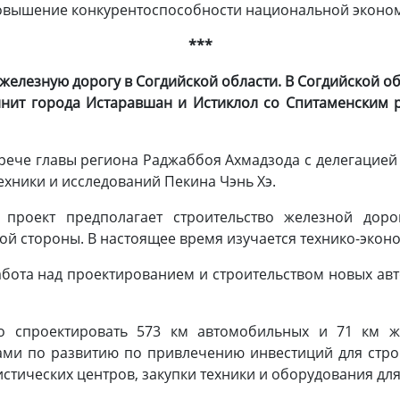
овышение конкурентоспособности национальной эконо
***
железную дорогу в Согдийской области.
В Согдийской об
инит города Истаравшан и Истиклол со Спитаменским 
трече главы региона Раджаббоя Ахмадзода с делегацией 
техники и исследований Пекина Чэнь Хэ.
 проект предполагает строительство железной дор
ой стороны. В настоящее время изучается технико-эко
бота над проектированием и строительством новых ав
 спроектировать 573 км автомобильных и 71 км ж
ами по развитию по привлечению инвестиций для стро
гистических центров, закупки техники и оборудования дл