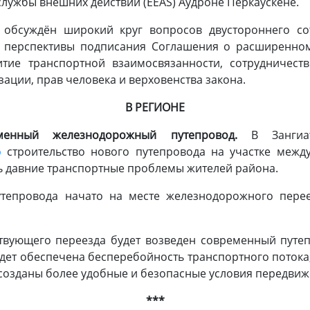
лужбы внешних действий (EEAS) Аудроне Перкаускене.
 обсуждён широкий круг вопросов двустороннего сот
, перспективы подписания Соглашения о расширенном 
итие транспортной взаимосвязанности, сотрудничеств
ифровизации, прав человека и верховенств
В РЕГИОНЕ
менный железнодорожный путепровод.
В Зангиат
о
строительство нового путепровода на участке межд
ь давние транспортные проблемы жителей района.
утепровода начато на месте железнодорожного пере
ствующего переезда будет возведен современный путеп
удет обеспечена бесперебойность транспортного потока,
т созданы более удобные и безопасные условия передви
***