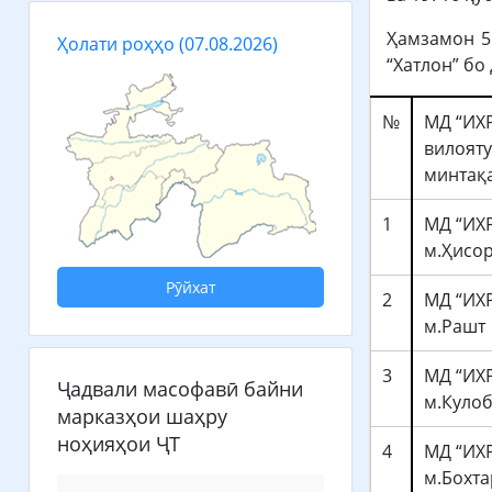
Ҳамзамон 5 
Ҳолати роҳҳо
(07.08.2026)
“Хатлон” бо
№
МД “ИХР
вилояту
минтақ
1
МД “ИХР
м.Ҳисо
Рӯйхат
2
МД “ИХР
м.Рашт
3
МД “ИХР
Ҷадвали масофавӣ байни
м.Куло
марказҳои шаҳру
ноҳияҳои ҶТ
4
МД “ИХР
м.Бохта