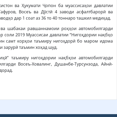
истон ва Ҳукумати Ҷопон ба муассисаҳои давлатии
афуров, Восеъ ва Дӯстӣ 4 заводи асфалтбарорӣ ва
водҳо дар 1 соат аз 36 то 40 тоннаро ташкил медиҳад.
о ва шабакаи равшаннамоии роҳҳои автомобилгарди
ар соли 2019 Муассисаи давлатии “Нигоҳдории нақбҳо
 ин самт корҳои таъмиру нигоҳдорӣ бо маром идома
и зарурӣ таъмин хоҳад шуд.
иҳӣ” таъмиру нигоҳдории нақбҳои автомобилгарди
лгарди Восеъ-Ховалинг, Душанбе-Турсунзода, Айнӣ-
дорад.