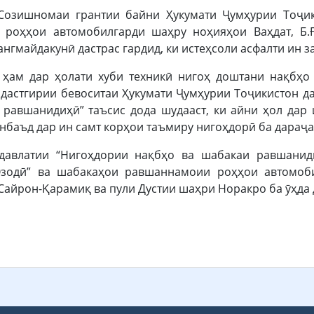
Созишномаи грантии байни Ҳукумати Ҷумҳурии Тоҷик
 роҳҳои автомобилгарди шаҳру ноҳияҳои Ваҳдат, Б.Ғ
ангмайдакунӣ дастрас гардид, ки истеҳсоли асфалти ин за
 ҳам дар ҳолати хуби техникӣ нигоҳ доштани нақбҳ
 дастгирии бевоситаи Ҳукумати Ҷумҳурии Тоҷикистон д
 равшанидиҳӣ” таъсис дода шудааст, ки айни ҳол дар
нбаъд дар ин самт корҳои таъмиру нигоҳдорӣ ба дараҷа
давлатии “Нигоҳдории нақбҳо ва шабакаи равшанид
“Озодӣ” ва шабакаҳои равшаннамоии роҳҳои автомоби
Сайрон-Қарамиқ ва пули Дустии шаҳри Норакро ба ӯҳда 