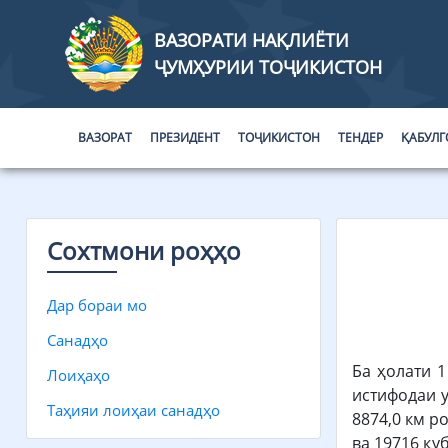
ВАЗОРАТИ НАҚЛИЁТИ
ҶУМҲУРИИ ТОҶИКИСТОН
ВАЗОРАТ
ПРЕЗИДЕНТ
ТОҶИКИСТОН
ТЕНДЕР
ҚАБУЛГ
Сохтмони роҳҳо
Дар бораи мо
Санадҳо
Ба ҳолати 
Лоиҳаҳо
истифодаи у
Таҳияи лоиҳаи санадҳо
8874,0 км р
ва 19716 қу