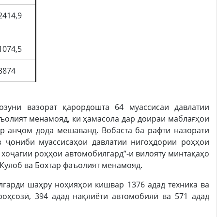
2414,9
1074,5
8874
озуни вазорат қарордошта 64 муассисаи давлатии
ъолият менамояд, ки ҳамасола дар доираи маблағҳои
р анҷом дода мешаванд. Вобаста ба рафти назорати
з ҷониби муассисаҳои давлатии нигоҳдории роҳҳои
 хоҷагии роҳҳои автомобилгард”-и вилояту минтақаҳо
, Кулоб ва Бохтар фаъолият менамояд.
лгарди шаҳру ноҳияҳои кишвар 1376 адад техника ва
роҳсозӣ, 394 адад нақлиёти автомобилӣ ва 571 адад