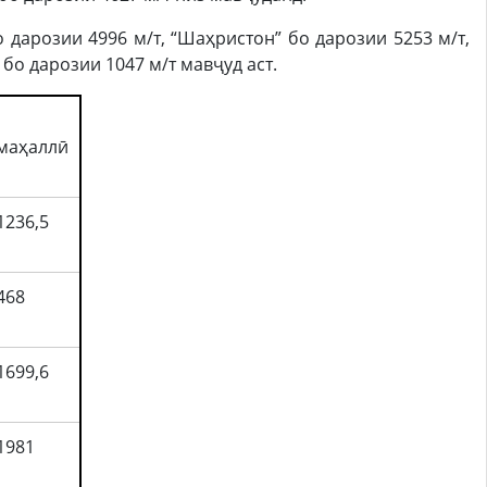
 дарозии 4996 м/т, “Шаҳристон” бо дарозии 5253 м/т,
” бо дарозии 1047 м/т мавҷуд аст.
маҳаллӣ
1236,5
468
1699,6
1981