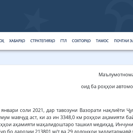
ОҲ
ХАБАРҲО
СТРАТЕГИЯҲО
ГТЛ
СОХТОРҲО
ТАМОС
ПОЧТАИ Э
Маълумотном
оид ба роҳҳои автом
1 январи соли 2021, дар тавозуни Вазорати нақлиёти 
мум мавҷуд аст, ки аз ин 3348,0 км роҳҳои аҳамияти б
оҳҳои аҳамияти маҳалидоштаро ташкил медиҳад. Инчунин 
бур бо дарозии 213801 м/т ва 29 долонҳои зиддитармавӣ 