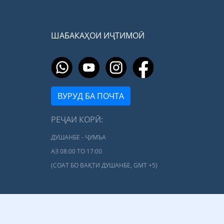
ШАБАКАҲОИ ИҶТИМОӢ
ВУРУД БА ПОЧТА
РЕҶАИ КОРӢ:
ДУШАНБЕ - ҶУМЪА
АЗ 08:00 ТО 17:00
(СОАТ БО ВАҚТИ ДУШАНБЕ, GMT +5)
Ҳамаи ҳуқуқ маҳфуз аст.