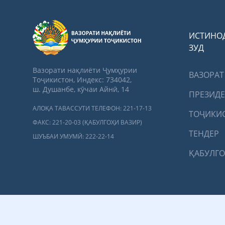
ИСТИНО
ЗУД
Вазорати нақлиёти Ҷумҳурии
ВАЗОРАТ
Тоҷикистон, Индекс: 734042,
ш. Душанбе, кӯчаи Айнӣ, 14
ПРЕЗИД
АЛОҚА ТАВАССУТИ ТЕЛЕФОН: 221-17-13
ТОҶИКИ
ФАКС: 221-20-03 (ҚАБУЛГОҲИ ВАЗИР)
ТЕНДЕР
ШУЪБАИ УМУМӢ: 222-22-14
ҚАБУЛГО
Вазорати нақлиёти Ҷу