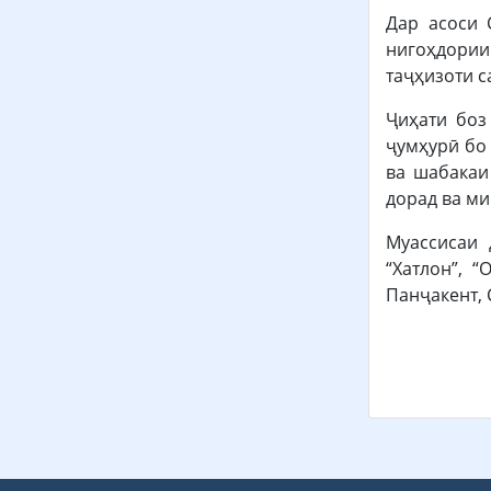
Дар асоси 
нигоҳдории
таҷҳизоти с
Ҷиҳати боз
ҷумҳурӣ бо
ва шабакаи
дорад ва ми
Муассисаи 
“Хатлон”, 
Панҷакент, 