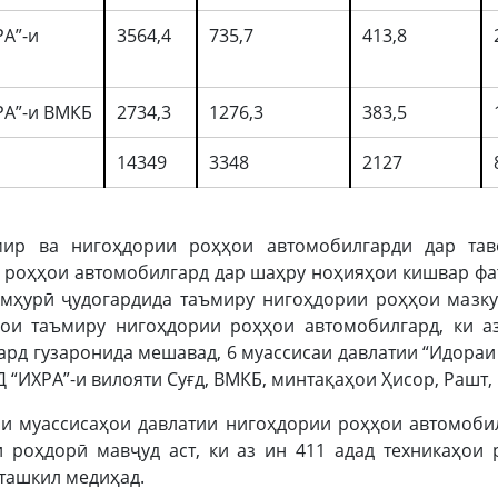
А”-и
3564,4
735,7
413,8
РА”-и ВМКБ
2734,3
1276,3
383,5
14349
3348
2127
ир ва нигоҳдории роҳҳои автомобилгарди дар тав
 роҳҳои автомобилгард дар шаҳру ноҳияҳои кишвар фа
умҳурӣ ҷудогардида таъмиру нигоҳдории роҳҳои мазку
ои таъмиру нигоҳдории роҳҳои автомобилгард, ки а
рд гузаронида мешавад, 6 муассисаи давлатии “Идораи
Д “ИХРА”-и вилояти Суғд, ВМКБ, минтақаҳои Ҳисор, Рашт
ни муассисаҳои давлатии нигоҳдории роҳҳои автомоби
и роҳдорӣ мавҷуд аст, ки аз ин 411 адад техникаҳои 
ташкил медиҳад.