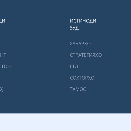
ДИ
ИСТИНОДИ
ЗУД
ХАБАРҲО
ЕНТ
СТРАТЕГИЯҲО
СТОН
ГТЛ
СОХТОРҲО
Ҳ
ТАМОС
мҳурии Тоҷикистон © 2026 |
Сомонаро таҳия кардааст Digital Invest, LLC
| 