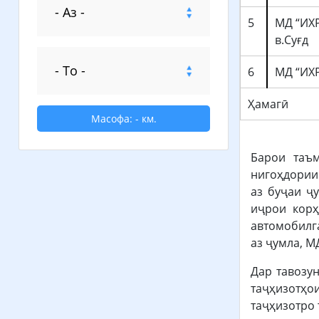
5
МД “ИХР
в.Суғд
6
МД “ИХ
Ҳамагӣ
Масофа:
-
км.
Барои таъм
нигоҳдории
аз буҷаи ҷ
иҷрои корҳ
автомобилга
аз ҷумла, М
Дар тавозу
таҷҳизотҳо
таҷҳизотро 