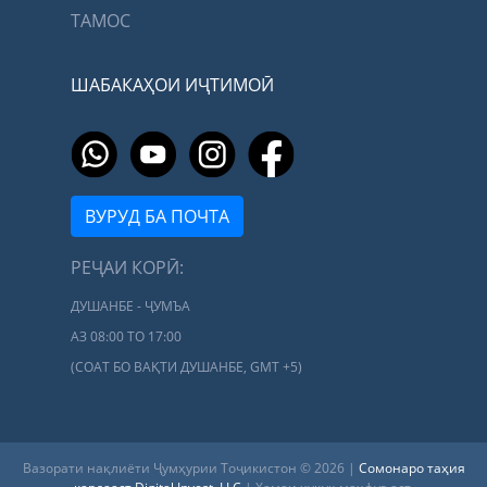
ТАМОС
ШАБАКАҲОИ ИҶТИМОӢ
ВУРУД БА ПОЧТА
РЕҶАИ КОРӢ:
ДУШАНБЕ - ҶУМЪА
АЗ 08:00 ТО 17:00
(СОАТ БО ВАҚТИ ДУШАНБЕ, GMT +5)
Вазорати нақлиёти Ҷумҳурии Тоҷикистон © 2026 |
Сомонаро таҳия