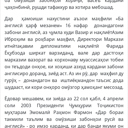
ба омӯзиши забонҳои хориҷӣ, васеъ кардани
ҷаҳонбинӣ, рушди тафаккур ва хотира мебошад.
Дар ҳамоиши нахустини аъзои маҳфили «Ба
англисӣ ҳарф мезанем» 16 нафар донандагони
забони англисӣ, аз ҷумла худи Вазир и нақлиётАзим
Иброҳим ва роҳбари маҳфил, Директори Маркази
итнӣтақавии дипломатияи нақлиётӣ Фарида
Ёқубзода ширкат варзиданд, вале дар дастгоҳи
марказии вазорат ва корхонаву муассисаҳои тобеи
он теъдоди онҳое, ки хоҳиши азхуд кардани забони
англисиро доранд, зиёд аст. Аз ин рӯ, дар маҳфил ду
гурӯҳ – донандагон ва иштиёқмандон таъсис дода
шудааст, ки кори онҳоро омӯзгор ҳамоҳанг месозад.
Ёдовар мешавем, ки зиёда аз 22 сол қабл, 4 апрели
соли 2003 Президенти Ҷумҳурии Тоҷикистон
муҳтарам Эмомалӣ Раҳмон Фармон «Дар бораи
такмили таълим ва омӯзиши забонҳои русӣ ва
англисӣ» - ро имзо карданд, ки дар банди якуми он