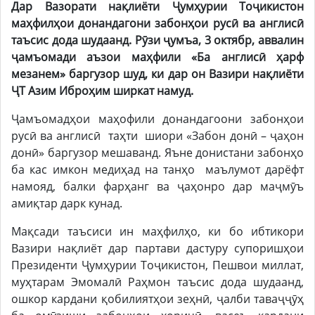
Дар
Вазорати нақлиёти Ҷумҳурии Тоҷикистон
маҳфилҳои донандагони забонҳои русӣ ва англисӣ
таъсис дода шудаанд. Рӯзи ҷумъа, 3 октябр, аввалин
ҷамъомади аъзои маҳфили «Ба англисӣ ҳарф
мезанем» баргузор шуд, ки дар он Вазири нақлиёти
ҶТ Азим Иброҳим ширкат намуд.
Ҷамъомадҳои маҳофили донандагоони забонҳои
русӣ ва англисӣ таҳти шиори «Забон донӣ – ҷаҳон
донӣ» баргузор мешаванд. Яъне донистани забонҳо
ба кас имкон медиҳад на танҳо маълумот дарёфт
намояд, балки фарҳанг ва ҷаҳонро дар маҷмӯъ
амиқтар дарк кунад.
Мақсади таъсиси ин маҳфилҳо, ки бо ибтикори
Вазири нақлиёт дар партави дастуру супоришҳои
Президенти Ҷумҳурии Тоҷикистон, Пешвои миллат,
муҳтарам Эмомалӣ Раҳмон таъсис дода шудаанд,
ошкор кардани қобилиятҳои зеҳнӣ, ҷалби таваҷҷӯҳ