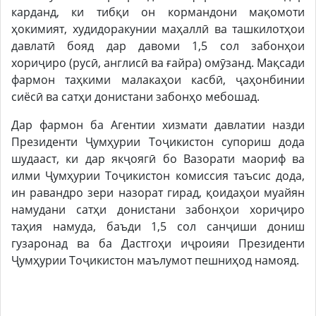
карданд, ки тибқи он кормандони мақомоти
ҳокимият, худидоракунии маҳаллӣ ва ташкилотҳои
давлатӣ бояд дар давоми 1,5 сол забонҳои
хориҷиро (русӣ, англисӣ ва ғайра) омӯзанд. Мақсади
фармон таҳкими малакаҳои касбӣ, ҷаҳонбинии
сиёсӣ ва сатҳи донистани забонҳо мебошад.
Дар фармон ба Агентии хизмати давлатии назди
Президенти Ҷумҳурии Тоҷикистон супориш дода
шудааст, ки дар якҷоягӣ бо Вазорати маориф ва
илми Ҷумҳурии Тоҷикистон комиссия таъсис дода,
ин равандро зери назорат гирад, қоидаҳои муайян
намудани сатҳи донистани забонҳои хориҷиро
таҳия намуда, баъди 1,5 сол санҷиши дониш
гузаронад ва ба Дастгоҳи иҷроияи Президенти
Ҷумҳурии Тоҷикистон маълумот пешниҳод намояд.