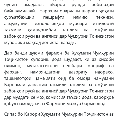
чунин омадааст: «Барои рушди робитаҳои
байналмилалӣ, фароҳам овардани шароит ҷиҳати
суръатбахшии пешрафти илмию техникӣ,
азхудкунии технологияҳои муосири иттилоотӣ
такмили ҳамаҷонибаи таълим ва омӯзиши
забонҳои русӣ ва англисӣ дар Ҷумҳурии Тоҷикистон
мувофиқи мақсад дониста шавад».
Дар банди дуюми фармон ба Ҳукумати Ҷумҳурии
Тоҷикистон супориш дода шудааст, ки аз ҳисоби
олимон, мутахассисони пешбари маориф ва
фарҳанг, намояндагони вазорату идораҳо,
ташкилотҳои ҷамъиятӣ оид ба омода намудани
Барномаи давлатии такмили таълим ва омӯзиши
забонҳои русӣ ва англисӣ дар Ҷумҳурии Тоҷикистон
дар муддати се моҳ комиссия таъсис дода, қарорҳое
қабул намояд, ки аз Фармони мазкур бармеоянд.
Сипас бо Қарори Ҳукумати Ҷумҳурии Тоҷикистон аз