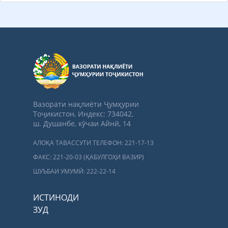
Вазорати нақлиёти Ҷумҳурии
Тоҷикистон, Индекс: 734042,
ш. Душанбе, кӯчаи Айнӣ, 14
АЛОҚА ТАВАССУТИ ТЕЛЕФОН: 221-17-13
ФАКС: 221-20-03 (ҚАБУЛГОҲИ ВАЗИР)
ШУЪБАИ УМУМӢ: 222-22-14
ИСТИНОДИ
ЗУД