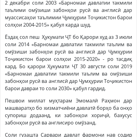
2 декабри соли 2003 «Барномаи давлатии такмили
таълими омӯзиши забонҳои русӣ ва англисӣ дар
муассисаҳои таълимии Ҷумҳурии Тоҷикистон барои
солҳои 2004-2015» қабул карда шуд.
Ёздаҳ сол пеш Ҳукумати ҶТ бо Қарори худ аз 3 июли
соли 2014 «Барномаи давлатии такмили таълим ва
омӯзиши забонҳои русӣ ва англисӣ дар Ҷумҳурии
Тоҷикистон барои солҳои 2015-2020» - ро тасдиқ
кард. Бо қарори Ҳукумати ҶТ 30 августи соли 2019
«Барномаи давлатии такмили таълим ва омӯзиши
забонҳои русӣ ва англисӣ дар Ҷумҳурии Тоҷикистон
барои давраи то соли 2030» қабул гардид.
Пешвои миллат муҳтарам Эмомалӣ Раҳмон дар
машваратҳо бо хизматчиёни давлатӣ борҳо ба онҳо
супориш додаанд, ки забонҳои хориҷӣ, бахусус
забонҳои русӣ ва англисиро омӯзанд.
Соли гузашта Сарвари давлат фармони нав содир