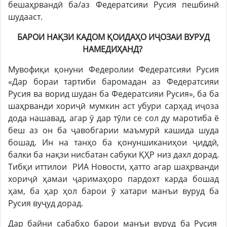
бешаҳрвандӣ ба/аз Федератсияи Русия пешбинӣ
шудааст.
БАРОИ НАҚЗИ КАДОМ ҚОИДАҲО ИҶОЗАИ ВУРУД
НАМЕДИҲАНД?
Мувофиқи қонуни Федеролии Федератсияи Русия
«Дар бораи тартиби баромадан аз Федератсияи
Русия ва ворид шудан ба Федератсияи Русия», ба ба
шаҳрванди хориҷӣ мумкин аст убури сарҳад иҷоза
дода нашавад, агар ӯ дар тӯли се сол ду маротиба ё
беш аз он ба ҷавобгарии маъмурӣ кашида шуда
бошад. Ин на танҳо ба қонуншиканиҳои ҷиддӣ,
балки ба нақзи нисбатан сабуки ҚҲР низ дахл дорад.
Тибқи иттилои РИА Новости, ҳатто агар шаҳрванди
хориҷӣ ҳамаи ҷаримаҳоро пардохт карда бошад
ҳам, ба ҳар ҳол барои ӯ хатари манъи вуруд ба
Русия вуҷуд дорад.
Дар байни сабабҳо барои манъи вуруд ба Русия