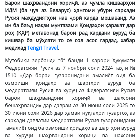
Барои шаҳрвандони хориҷӣ, аз ҷумла кишварҳои
ИДМ (ба ҷуз аз Беларус) ҳангоми убури сарҳади
Русия маҳдудиятҳои нав ҷорӣ карда мешаванд. Аз
ин ба баъд нақзи мунтазами Қоидаҳои ҳаракат дар
роҳ (ҚҲР) метавонад барои рад кардани вуруд ба
кишвар ба мӯҳлати то се сол асос гардад, хабар
медиҳад
Tengri Travel
.
Мутобиқи зербанди “б” банди 1 қарори Ҳукумати
Федератсияи Русия аз 7 ноябри соли 2024 таҳти №
1510 «Дар бораи гузаронидани амалиёт оид ба
озмоиши қоидаҳо ва шартҳои вуруд ба
Федератсияи Русия ва хурӯҷ аз Федератсияи Русия
барои шаҳрвандони хориҷӣ ва шахсони
бешаҳрвандӣ» дар давраи аз 30 июни соли 2025 то
30 июни соли 2026 дар ҳамаи нуқтаҳои гузаргоҳ аз
сарҳади давлатии Федератсияи Русия гузаронидани
амалиёт оид ба озмоиши қоидаҳо ва шартҳои вуруд
ва хурӯҷи шаҳрвандони хориҷӣ ва шахсони