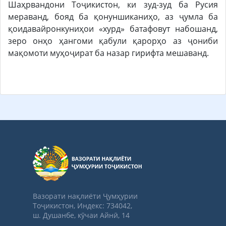
Шаҳрвандони Тоҷикистон, ки зуд-зуд ба Русия
мераванд, бояд ба қонуншиканиҳо, аз ҷумла ба
қоидавайронкуниҳои «хурд» батафовут набошанд,
зеро онҳо ҳангоми қабули қарорҳо аз ҷониби
мақомоти муҳоҷират ба назар гирифта мешаванд.
Вазорати нақлиёти Ҷумҳурии
Тоҷикистон, Индекс: 734042,
ш. Душанбе, кӯчаи Айнӣ, 14