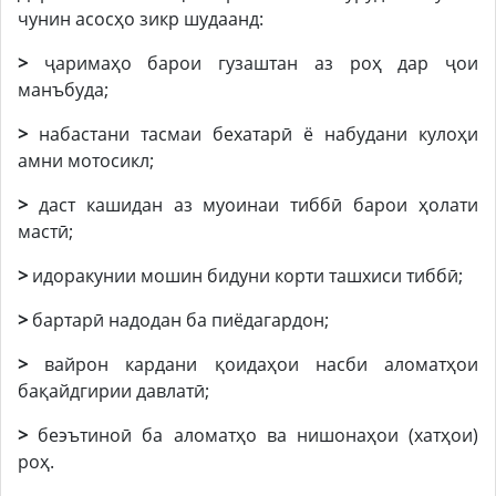
чунин асосҳо зикр шудаанд:
>
ҷаримаҳо барои гузаштан аз роҳ дар ҷои
манъбуда;
>
набастани тасмаи бехатарӣ ё набудани кулоҳи
амни мотосикл;
>
даст кашидан аз муоинаи тиббӣ барои ҳолати
мастӣ;
>
идоракунии мошин бидуни корти ташхиси тиббӣ;
>
бартарӣ надодан ба пиёдагардон;
>
вайрон кардани қоидаҳои насби аломатҳои
бақайдгирии давлатӣ;
>
беэътиноӣ ба аломатҳо ва нишонаҳои (хатҳои)
роҳ.