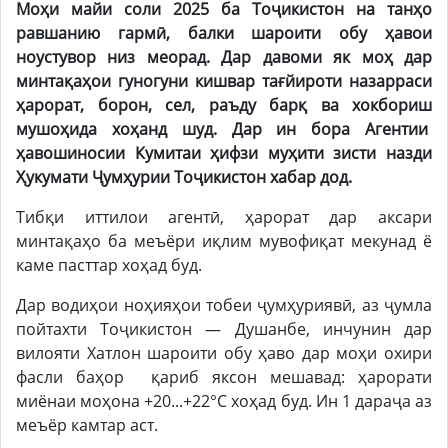
Моҳи майи соли 2025 ба Тоҷикистон на танҳо
равшанию гармӣ, балки шароити обу ҳавои
ноустувор низ меорад. Дар давоми як моҳ дар
минтақаҳои гуногуни кишвар тағйироти назарраси
ҳарорат, борон, сел, раъду барқ ва хокбориш
мушоҳида хоҳанд шуд. Дар ин бора Агентии
ҳавошиносии Кумитаи ҳифзи муҳити зисти назди
Ҳукумати Ҷумҳурии Тоҷикистон хабар дод.
Тибқи иттилои агентӣ, ҳарорат дар аксари
минтақаҳо ба меъёри иқлим мувофиқат мекунад ё
каме пасттар хоҳад буд.
Дар водиҳои ноҳияҳои тобеи ҷумҳуриявӣ, аз ҷумла
пойтахти Тоҷикистон — Душанбе, инчунин дар
вилояти Хатлон шароити обу ҳаво дар моҳи охири
фасли баҳор қариб яксон мешавад: ҳарорати
миёнаи моҳона +20...+22°C хоҳад буд. Ин 1 дараҷа аз
меъёр камтар аст.