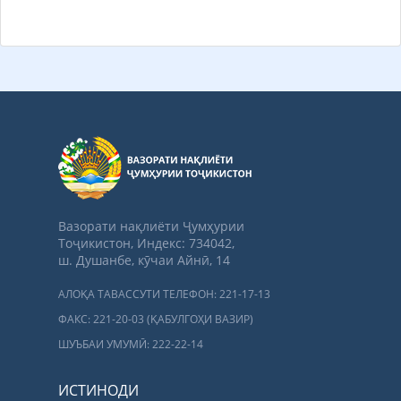
Вазорати нақлиёти Ҷумҳурии
Тоҷикистон, Индекс: 734042,
ш. Душанбе, кӯчаи Айнӣ, 14
АЛОҚА ТАВАССУТИ ТЕЛЕФОН: 221-17-13
ФАКС: 221-20-03 (ҚАБУЛГОҲИ ВАЗИР)
ШУЪБАИ УМУМӢ: 222-22-14
ИСТИНОДИ