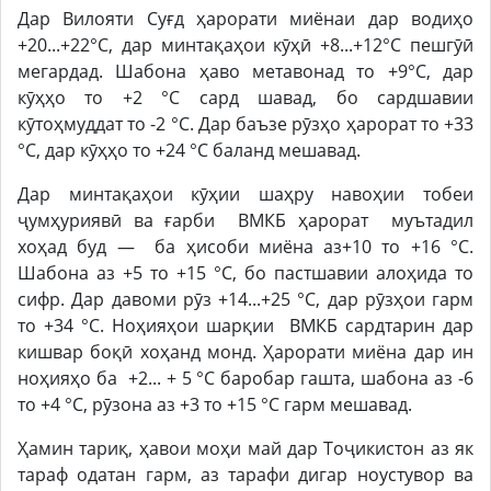
Дар Вилояти Суғд ҳарорати миёнаи дар водиҳо
+20...+22°C, дар минтақаҳои кӯҳӣ +8...+12°C пешгӯӣ
мегардад. Шабона ҳаво метавонад то +9°C, дар
кӯҳҳо то +2 °C сард шавад, бо сардшавии
кӯтоҳмуддат то -2 °C. Дар баъзе рӯзҳо ҳарорат то +33
°C, дар кӯҳҳо то +24 °C баланд мешавад.
Дар минтақаҳои кӯҳии шаҳру навоҳии тобеи
ҷумҳуриявӣ ва ғарби ВМКБ ҳарорат муътадил
хоҳад буд — ба ҳисоби миёна аз+10 то +16 °C.
Шабона аз +5 то +15 °C, бо пастшавии алоҳида то
сифр. Дар давоми рӯз +14...+25 °C, дар рӯзҳои гарм
то +34 °C. Ноҳияҳои шарқии ВМКБ сардтарин дар
кишвар боқӣ хоҳанд монд. Ҳарорати миёна дар ин
ноҳияҳо ба +2... + 5 °C баробар гашта, шабона аз -6
то +4 °C, рӯзона аз +3 то +15 °C гарм мешавад.
Ҳамин тариқ, ҳавои моҳи май дар Тоҷикистон аз як
тараф одатан гарм, аз тарафи дигар ноустувор ва