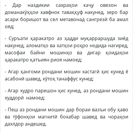
- Дар наздикии сахраҳои каҷу овезон ва
доманакӯҳҳои хавфнок таваққуф накунед, зеро бар
асари боришот ва сел метавонад сангрезӣ ба амал
ояд;
- Суръати ҳаракатро аз ҳадди муқарраршуда зиёд
накунед, аломатҳо ва хатҳои роҳро нодида нагиред,
масофаи байни мошинҳо ва дигар қоидаҳои
ҳаракатро қатъиян риоя намоед;
- Агар ҳангоми рондани мошин хастагӣ ҳис кунед ё
асабонӣ шавед, кӯтоҳ танаффус кунед;
- Агар худро парешон ҳис кунед, аз рондани мошин
худдорӣ намоед;
- Пеш аз рондани мошин дар бораи вазъи обу ҳаво
ва тӯфонҳои магнитӣ бохабар шавед ва чораҳои
дахлдор андешед.