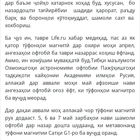
дар баъзе ҷойҳо хатарнок хоҳад буд, хусусан, бо
назардошти тағйирёбии шадиди ҳарорат, раъду
барқ ва боронҳои кӯтоҳмуддат, шамоли сахт ва
хокбориш.
Ба ҷуз ин, тавре Life.ru хабар медиҳад, пас аз як
қатор тӯфонҳои магнитӣ дар охири моҳи апрел,
ангезаҳои офтобӣ ба таври назаррас коҳиш ёфтанд.
Аммо, ин хомӯшии муваққатӣ буд.Тибқи маълумоти
Озмоишгоҳи астрономияи офтобии Пажӯҳишгоҳи
тадқиқоти кайҳонии Академияи илмҳои Русия,
аллакай дар аввали моҳи май афзоиши нави
ангезаҳои офтобӣ оғоз ёфт, ки тӯфонҳои магнитро
ба вуҷуд меорад.
Дар даҳаи аввали моҳ аллакай чор тӯфони магнитӣ
рух додааст. 5, 6 ва 7 май зарбаҳои нави шамоли
офтобӣ дар назар дошта шудаанд, ки метавонанд
тӯфони магнитии Сатҳи G1-ро ба вуҷуд оранд.