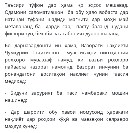
Таъсири тӯфон дар ҳама ҷо эҳсос мешавад.
Одамони саломатиашон ба обу ҳаво вобаста дар
натиҷаи тӯфони шадиди магнитӣ дар моҳи май
метавонанд ба дарди сар, пасту баланд шудани
фишори хун, бехобӣ ва асабоният дучор шаванд.
Бо дарназардошти ин ҳама, Вазорати нақлиёти
Ҷумҳурии Тоҷикистон муассисаҳои нигоҳдории
роҳҳоро муваззаф намуд, ки вазъи роҳҳоро
пайваста назорат намоянд. Вазорат инчунин ба
ронандагони воситаҳои нақлиет чунин тавсия
медиҳад:
- Бидуни зарурият ба паси чамбараки мошин
нашинед;
- Дар шароити обу ҳавои номусоид ҳаракати
нақлиёт дар роҳҳои кӯҳӣ ва мавзеҳои селравро
маҳдуд кунед;