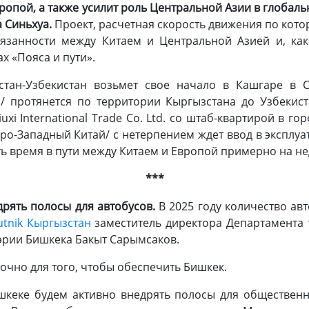
ропой, а также усилит роль Центральной Азии в глобал
 Синьхуа.
Проект, расчетная скорость движения по котор
язанности между Китаем и Центральной Азией и, ка
х «Пояса и пути».
стан-Узбекистан возьмет свое начало в Кашгаре в 
/ протянется по территории Кыргызстана до Узбекист
iuxi International Trade Co. Ltd. со штаб-квартирой в 
ро-Западный Китай/ с нетерпением ждет ввод в эксплуа
ить время в пути между Китаем и Европой примерно на н
***
дрять полосы для автобусов.
В 2025 году количество авт
utnik Кыргызстан
заместитель директора Департамента 
эрии Бишкека Бакыт Сарымсаков.
точно для того, чтобы обеспечить Бишкек.
ишкеке будем активно внедрять полосы для общественн