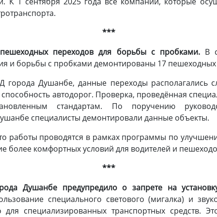
и. К 1 сентября 2025 года все компании, которые осу
тротранспорта.
***
пешеходных переходов для борьбы с пробками.
В с
я и борьбы с пробками демонтированы 17 пешеходных 
 города Душанбе, данные переходы располагались сл
 способность автодорог. Проверка, проведённая специа
тановленным стандартам. По поручению руководс
 Душанбе специалисты демонтировали данные объекты.
что работы проводятся в рамках программы по улучшен
ие более комфортных условий для водителей и пешеход
***
орода Душанбе предупредило о запрете на установк
ользование специального светового (мигалка) и звук
 для специализированных транспортных средств. Э