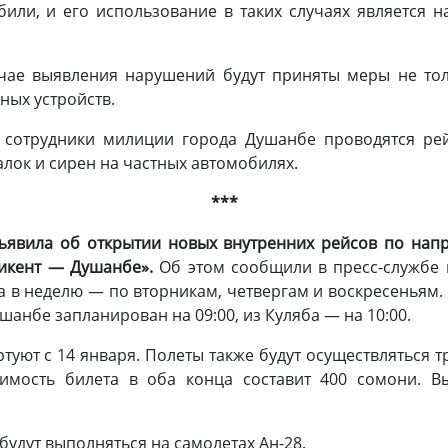
или, и его использование в таких случаях является 
учае выявления нарушений будут приняты меры не то
ных устройств.
им сотрудники милиции города Душанбе проводятся ре
лок и сирен на частных автомобилях.
***
ъявила об открытии новых внутренних рейсов по на
икент — Душанбе».
Об этом сообщили в пресс-службе 
а в неделю — по вторникам, четвергам и воскресеньям.
шанбе запланирован на 09:00, из Куляба — на 10:00.
туют с 14 января. Полеты также будут осуществляться 
оимость билета в оба конца составит 400 сомони. В
удут выполняться на самолетах Ан-28.