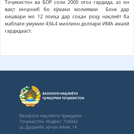
Тоҷикистон ва БОР соли 2000 оғоз гардида, аз он
вақт инҷониб бо кӯмаки молиявии Бонк дар
кишвари мо 12 лоиҳа дар соҳаи роҳу нақлиёт ба
маблағи умумии 434,4 миллион доллари ИМА амалӣ
гардидааст.
Вазорати нақлиёти Ҷумҳурии
Тоҷикистон, Индекс: 734042,
ш. Душанбе, кӯчаи Айнӣ, 14