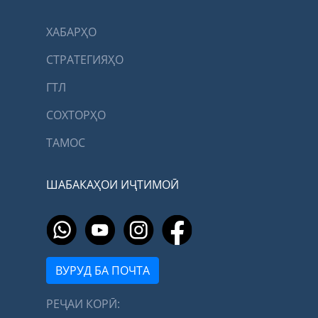
ХАБАРҲО
СТРАТЕГИЯҲО
ГТЛ
СОХТОРҲО
ТАМОС
ШАБАКАҲОИ ИҶТИМОӢ
ВУРУД БА ПОЧТА
РЕҶАИ КОРӢ: