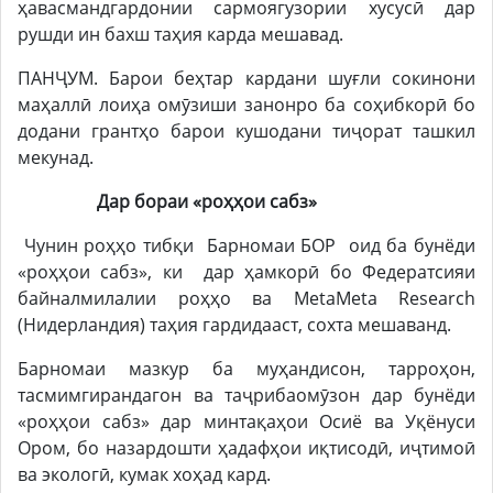
ҳавасмандгардонии сармоягузории хусусӣ дар
рушди ин бахш таҳия карда мешавад.
ПАНҶУМ. Барои беҳтар кардани шуғли сокинони
маҳаллӣ лоиҳа омӯзиши занонро ба соҳибкорӣ бо
додани грантҳо барои кушодани тиҷорат ташкил
мекунад.
Дар бораи «роҳҳои сабз»
Чунин роҳҳо тибқи Барномаи БОР оид ба бунёди
«роҳҳои сабз», ки дар ҳамкорӣ бо Федератсияи
байналмилалии роҳҳо ва MetaMeta Research
(Нидерландия) таҳия гардидааст, сохта мешаванд.
Барномаи мазкур ба муҳандисон, тарроҳон,
тасмимгирандагон ва таҷрибаомӯзон дар бунёди
«роҳҳои сабз» дар минтақаҳои Осиё ва Уқёнуси
Ором, бо назардошти ҳадафҳои иқтисодӣ, иҷтимоӣ
ва экологӣ, кумак хоҳад кард.