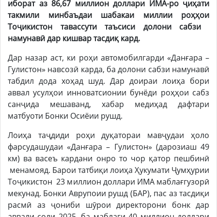
иборат аз 86,67 миллион доллари ИМА-ро ҷиҳати
такмили минбаъдаи шабакаи миллии роҳҳои
Тоҷикистон тавассути таъсиси долони сабзи
намунавӣ дар кишвар тасдиқ кард.
Дар назар аст, ки роҳи автомобилгарди «Данғара –
Гулистон» навсозӣ карда, ба долони сабзи намунавӣ
табдил дода хоҳад шуд. Дар доираи лоиҳа бори
аввал усулҳои инноватсионии бунёди роҳҳои сабз
санҷида мешаванд, хабар медиҳад дафтари
матбуоти Бонки Осиёии рушд.
Лоиҳа таҷдиди роҳи дуқатораи мавҷудаи ҳоло
фарсудашудаи «Данғара – Гулистон» (дарозиаш 49
км) ва васеъ кардани онро то чор қатор пешбинӣ
менамояд. Барои татбиқи лоиҳа Ҳукумати Ҷумҳурии
Тоҷикистон 23 миллион доллари ИМА маблағгузорӣ
мекунад. Бонки Аврупоии рушд (БАР), пас аз тасдиқи
расмӣ аз ҷониби шӯрои директорони бонк дар
аввали соли 2025, ба маблағи 40 миллион доллари