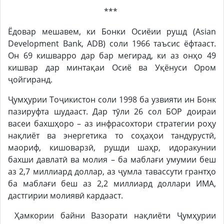
***
Ёдовар мешавем, ки Бонки Осиёии рушд (Asian
Development Bank, ADB) соли 1966 таъсис ёфтааст.
Он 69 кишварро дар бар мегирад, ки аз онҳо 49
кишвар дар минтақаи Осиё ва Уқёнуси Ором
ҷойгиранд.
Ҷумҳурии Тоҷикистон соли 1998 ба узвияти ин Бонк
пазируфта шудааст. Дар тӯли 26 сол БОР доираи
васеи бахшҳоро – аз инфрасохтори стратегии роҳу
нақлиёт ва энергетика то соҳаҳои тандурустӣ,
маориф, кишоварзӣ, рушди шаҳр, идоракунии
бахши давлатӣ ва молия – ба маблағи умумии беш
аз 2,7 миллиард доллар, аз ҷумла тавассути грантҳо
ба маблағи беш аз 2,2 миллиард доллари ИМА,
дастгирии молиявӣ кардааст.
Ҳамкории байни Вазорати нақлиёти Ҷумҳурии