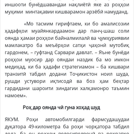
иншооти бунёдшавандаи нақлиётӣ яке аз роҳҳои
муҳими минтақавии кишварамон арзёбӣ намуданд.
«Мо тасмим гирифтаем, ки бо амалисозии
ҳадафҳои муайянкардаамон дар панҷ-шаш соли
оянда ҳамаи роҳҳои байналмилалӣ ва ҷумҳуриявии
мамлакатро ба меъёрҳои сатҳи ҷаҳонӣ мутобиқ
гардонем, – гуфтанд Сарвари давлат. – Яъне бунёди
роҳҳои муосир дар ояндаи наздик ба мо имкон
медиҳад, ки ба ҳадафи стратегиамон – ба кишвари
транзитӣ табдил додани Тоҷикистон ноил шуда,
рушди устувори иқтисодӣ ва боз ҳам беҳтар
гардидани шароити зиндагии халқамонро таъмин
намоем».
Роҳ дар оянда чӣ гуна хоҳад шуд
ЯКУМ. Роҳи автомобилгарди фармсудашудаи
дуқатора 49-километра ба роҳи чорқатора табдил
дода, ба он роҳҳои велосипедронӣ ва роҳравҳо