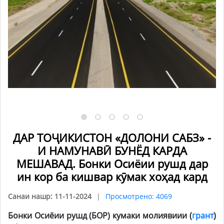
ДАР ТОҶИКИСТОН «ДОЛОНИ САБЗ» -
И НАМУНАВӢ БУНЁД КАРДА
МЕШАВАД. Бонки Осиёии рушд дар
ин кор ба кишвар кӯмак хоҳад кард
Санаи нашр: 11-11-2024
Просмотрено: 4069
Бонки Осиёии рушд (БОР) кумаки моли
явиии (
грант
)