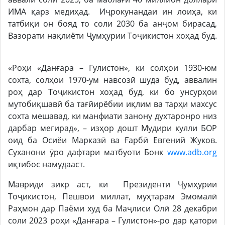
ИМА қарз медиҳад. Иҷрокунандаи ин лоиҳа, ки
татбиқи он бояд то соли 2030 ба анҷом бирасад,
Вазорати нақлиёти Ҷумҳурии Тоҷикистон хоҳад буд.
«Роҳи «Данғара – Гулистон», ки солҳои 1930-юм
сохта, солҳои 1970-ум навсозӣ шуда буд, аввалин
роҳ дар Тоҷикистон хоҳад буд, ки бо унсурҳои
мутобиқшавӣ ба тағйирёбии иқлим ва тарҳи махсус
сохта мешавад, ки манфиати занону духтаронро низ
дарбар мегирад», – изҳор дошт Мудири кулли БОР
оид ба Осиёи Марказӣ ва Ғарбӣ Евгений Жуков.
Суханони ӯро дафтари матбуоти Бонк
www.adb.org
иқтибос намудааст.
Мавриди зикр аст, ки Президенти Ҷумҳурии
Тоҷикистон, Пешвои миллат, муҳтарам Эмомалӣ
Раҳмон дар Паёми худ ба Маҷлиси Олӣ 28 декабри
соли 2023 роҳи «Данғара – Гулистон»-ро дар қатори