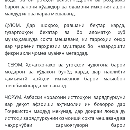
барои занони кӯдакдор ва одамони имконияташон
маҳдуд илова карда мешаванд.
ДУЮМ. Дар шоҳроҳ равшанӣ беҳтар карда,
гузаргоҳҳои бехатар ва бо аломатҳо хуб
муҷаҳҳазшуда сохта мешаванд, ки тарроҳии онҳо
дар ҷараёни тарҳрезии муштарак бо назардошти
фикри аҳли ҷомеа муайян мегардад.
СЕЮМ. Ҳоҷатхонаҳо ва утоқҳои ҷудогона барои
модарон ва кӯдакон бунёд карда, дар нақлиёти
ҷамъиятӣ ҷойҳои имтиёзнок барои маъюбон
пешбинӣ карда мешаванд.
ЧОРУМ. Азбаски норасоии истгоҳҳои зарядпуркунӣ
дар деҳот афзоиши эҳтимолии ин бозорро дар
Тоҷикистон маҳдуд мекунад, дар доираи лоиҳа ду
истгоҳи зарядпуркунии озмоишӣ сохта мешаванд ва
чаҳорчӯбаи сармоягузорӣ барои