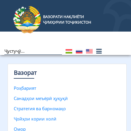
ВАЗОРАТИ НАҚЛИЁТИ
ҶУМҲУРИИ ТОҶИКИСТОН
Вазорат
Роҳбарият
Санадҳои меъёрӣ ҳуқуқӣ
Стратегия ва барномаҳо
Ҷойҳои кории холӣ
Омор