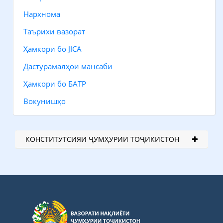
Нархнома
Таърихи вазорат
Ҳамкори бо JICA
Дастурамалҳои мансаби
Ҳамкори бо БАТР
Вокунишҳо
КОНСТИТУТСИЯИ ҶУМҲУРИИ ТОҶИКИСТОН